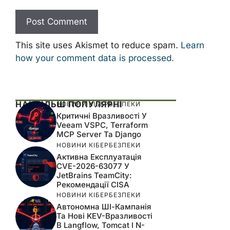
This site uses Akismet to reduce spam.
Learn
how your comment data is processed.
НАЙБІЛЬШ ПОПУЛЯРНІ
НОВИНИ КІБЕРБЕЗПЕКИ
Критичні Вразливості У
Veeam VSPC, Terraform
MCP Server Та Django
НОВИНИ КІБЕРБЕЗПЕКИ
Активна Експлуатація
CVE-2026-63077 У
JetBrains TeamCity:
Рекомендації CISA
НОВИНИ КІБЕРБЕЗПЕКИ
Автономна ШІ-Кампанія
Та Нові KEV-Вразливості
В Langflow, Tomcat І N-