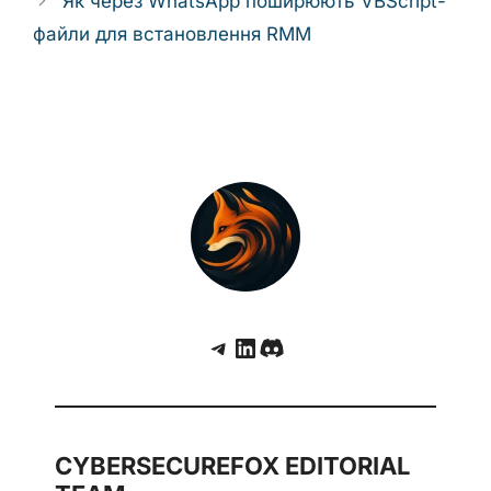
Як через WhatsApp поширюють VBScript-
файли для встановлення RMM
Telegram
LinkedIn
Discord
CYBERSECUREFOX EDITORIAL