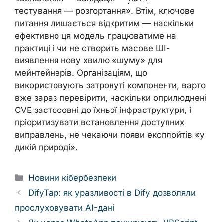
тестування — розгортання». Втім, ключове
питання лишається відкритим — наскільки
ефективно ця модель працюватиме на
практиці і чи не створить масове ШІ-
виявлення нову хвилю «шуму» для
мейнтейнерів. Організаціям, що
використовують затронуті компоненти, варто
вже зараз перевірити, наскільки оприлюднені
CVE застосовні до їхньої інфраструктури, і
пріоритизувати встановлення доступних
виправлень, не чекаючи появи експлойтів «у
дикій природі».
Categories
Новини кібербезпеки
DifyTap: як уразливості в Dify дозволяли
прослуховувати AI-дані