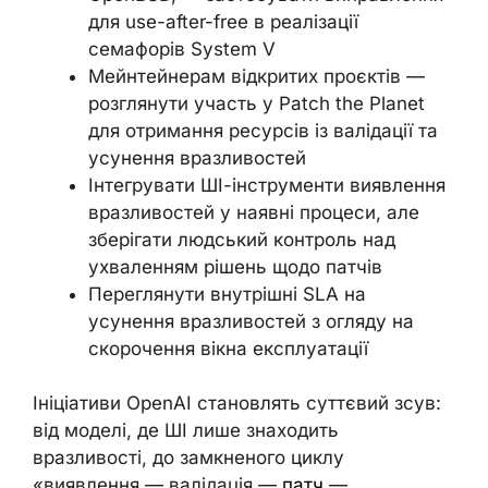
для use-after-free в реалізації
семафорів System V
Мейнтейнерам відкритих проєктів —
розглянути участь у Patch the Planet
для отримання ресурсів із валідації та
усунення вразливостей
Інтегрувати ШІ-інструменти виявлення
вразливостей у наявні процеси, але
зберігати людський контроль над
ухваленням рішень щодо патчів
Переглянути внутрішні SLA на
усунення вразливостей з огляду на
скорочення вікна експлуатації
Ініціативи OpenAI становлять суттєвий зсув:
від моделі, де ШІ лише знаходить
вразливості, до замкненого циклу
«виявлення — валідація —
патч
—