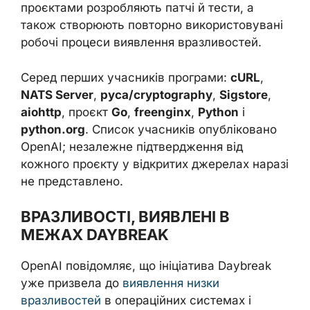
проєктами розробляють патчі й тести, а
також створюють повторно використовувані
робочі процеси виявлення вразливостей.
Серед перших учасників програми:
cURL
,
NATS Server
,
pyca/cryptography
,
Sigstore
,
aiohttp
, проєкт
Go
,
freenginx
,
Python
і
python.org
. Список учасників опубліковано
OpenAI; незалежне підтвердження від
кожного проєкту у відкритих джерелах наразі
не представлено.
ВРАЗЛИВОСТІ, ВИЯВЛЕНІ В
МЕЖАХ DAYBREAK
OpenAI повідомляє, що ініціатива Daybreak
уже призвела до
виявлення низки
вразливостей
в операційних системах і