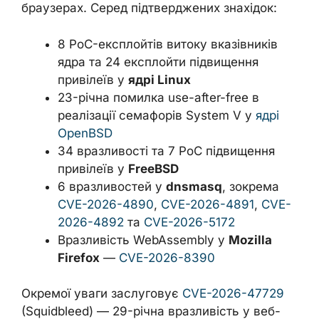
браузерах. Серед підтверджених знахідок:
8 PoC-експлойтів витоку вказівників
ядра та 24 експлойти підвищення
привілеїв у
ядрі Linux
23-річна помилка use-after-free в
реалізації семафорів System V у
ядрі
OpenBSD
34 вразливості та 7 PoC підвищення
привілеїв у
FreeBSD
6 вразливостей у
dnsmasq
, зокрема
CVE-2026-4890
,
CVE-2026-4891
,
CVE-
2026-4892
та
CVE-2026-5172
Вразливість WebAssembly у
Mozilla
Firefox
—
CVE-2026-8390
Окремої уваги заслуговує
CVE-2026-47729
(Squidbleed) — 29-річна вразливість у веб-