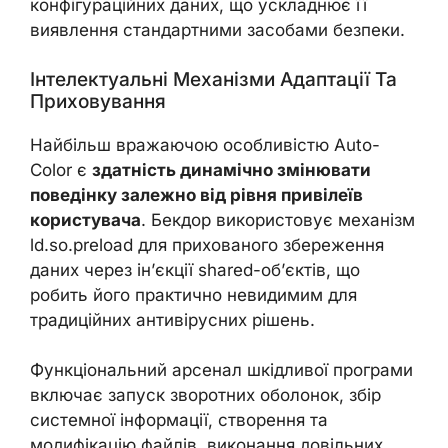
конфігураційних даних, що ускладнює її
виявлення стандартними засобами безпеки.
Інтелектуальні Механізми Адаптації Та
Приховування
Найбільш вражаючою особливістю Auto-
Color є
здатність динамічно змінювати
поведінку залежно від рівня привілеїв
користувача
. Бекдор використовує механізм
ld.so.preload для прихованого збереження
даних через ін’єкції shared-об’єктів, що
робить його практично невидимим для
традиційних антивірусних рішень.
Функціональний арсенал шкідливої програми
включає запуск зворотних оболонок, збір
системної інформації, створення та
модифікацію файлів, виконання довільних