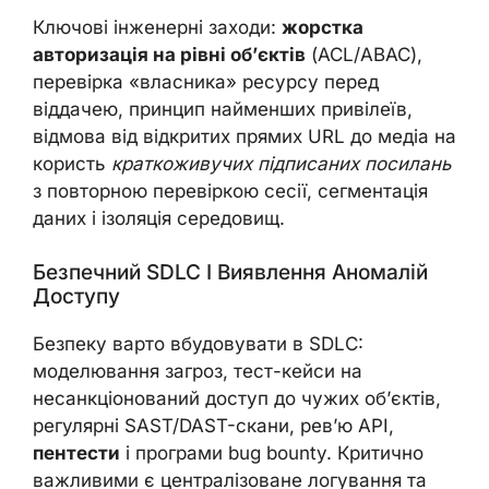
Ключові інженерні заходи:
жорстка
авторизація на рівні об’єктів
(ACL/ABAC),
перевірка «власника» ресурсу перед
віддачею, принцип найменших привілеїв,
відмова від відкритих прямих URL до медіа на
користь
краткоживучих підписаних посилань
з повторною перевіркою сесії, сегментація
даних і ізоляція середовищ.
Безпечний SDLC І Виявлення Аномалій
Доступу
Безпеку варто вбудовувати в SDLC:
моделювання загроз, тест-кейси на
несанкціонований доступ до чужих об’єктів,
регулярні SAST/DAST-скани, рев’ю API,
пентести
і програми bug bounty. Критично
важливими є централізоване логування та