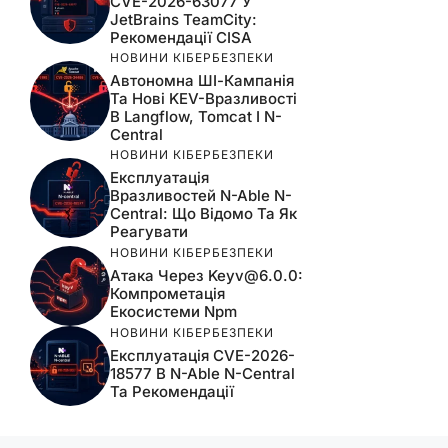
CVE-2026-63077 У
JetBrains TeamCity:
Рекомендації CISA
НОВИНИ КІБЕРБЕЗПЕКИ
Автономна ШІ-Кампанія
Та Нові KEV-Вразливості
В Langflow, Tomcat І N-
Central
НОВИНИ КІБЕРБЕЗПЕКИ
Експлуатація
Вразливостей N-Able N-
Central: Що Відомо Та Як
Реагувати
НОВИНИ КІБЕРБЕЗПЕКИ
Атака Через
Keyv@6.0.0
:
Компрометація
Екосистеми Npm
НОВИНИ КІБЕРБЕЗПЕКИ
Експлуатація CVE-2026-
18577 В N-Able N-Central
Та Рекомендації