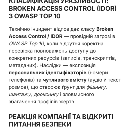
КЛАСИФІКАЦІЯ УРАЗЛИВОСТІ:
BROKEN ACCESS CONTROL (IDOR)
З OWASP TOP 10
Технічно інцидент відповідає класу
Broken
Access Control / IDOR
— провідній загрозі в
OWASP Top 10
, коли відсутня коректна
перевірка повноважень доступу до
конкретних ресурсів (записів, транскриптів,
метаданих). Наслідки — експозиція
персональних ідентифікаторів
(номери
телефонів) та
чутливого вмісту
(аудіо й текст
розмов), що створює ґрунт для
фішингу,
шантажу, дооксингу
і зловмисного
збагачення профілів жертв.
РЕАКЦІЯ КОМПАНІЇ ТА ВІДКРИТІ
ПИТАННЯ БЕЗПЕКИ