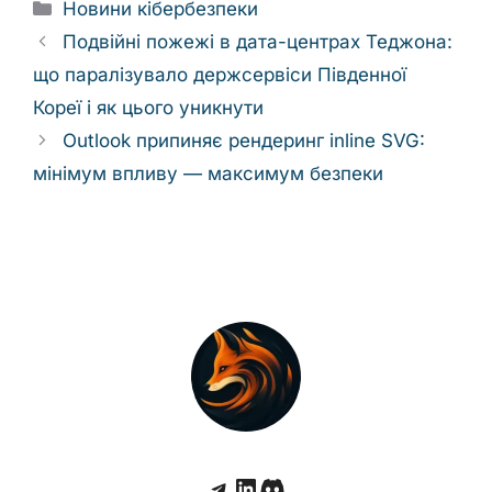
Categories
Новини кібербезпеки
Подвійні пожежі в дата-центрах Теджона:
що паралізувало держсервіси Південної
Кореї і як цього уникнути
Outlook припиняє рендеринг inline SVG:
мінімум впливу — максимум безпеки
Telegram
LinkedIn
Discord