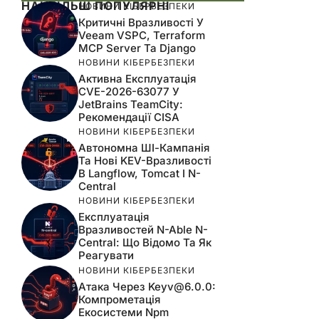
НАЙБІЛЬШ ПОПУЛЯРНІ
НОВИНИ КІБЕРБЕЗПЕКИ
Критичні Вразливості У
Veeam VSPC, Terraform
MCP Server Та Django
НОВИНИ КІБЕРБЕЗПЕКИ
Активна Експлуатація
CVE-2026-63077 У
JetBrains TeamCity:
Рекомендації CISA
НОВИНИ КІБЕРБЕЗПЕКИ
Автономна ШІ-Кампанія
Та Нові KEV-Вразливості
В Langflow, Tomcat І N-
Central
НОВИНИ КІБЕРБЕЗПЕКИ
Експлуатація
Вразливостей N-Able N-
Central: Що Відомо Та Як
Реагувати
НОВИНИ КІБЕРБЕЗПЕКИ
Атака Через
Keyv@6.0.0
:
Компрометація
Екосистеми Npm