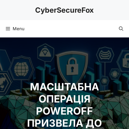
Skip
CyberSecureFox
to
content
Menu
МАСШТАБНА
ОПЕРАЦІЯ
POWEROFF
ПРИЗВЕЛА ДО