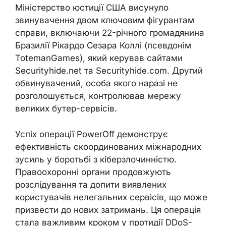
Міністерство юстиції США висунуло
звинувачення двом ключовим фігурантам
справи, включаючи 22-річного громадянина
Бразилії Рікардо Сезара Коллі (псевдонім
TotemanGames), який керував сайтами
Securityhide.net та Securityhide.com. Другий
обвинувачений, особа якого наразі не
розголошується, контролював мережу
великих бутер-сервісів.
Успіх операції PowerOff демонструє
ефективність скоординованих міжнародних
зусиль у боротьбі з кіберзлочинністю.
Правоохоронні органи продовжують
розслідування та допити виявлених
користувачів нелегальних сервісів, що може
призвести до нових затримань. Ця операція
стала важливим кроком у протидії DDoS-