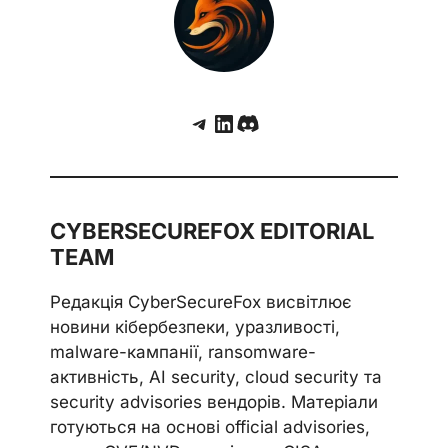
Telegram
LinkedIn
Discord
CYBERSECUREFOX EDITORIAL
TEAM
Редакція CyberSecureFox висвітлює
новини кібербезпеки, уразливості,
malware-кампанії, ransomware-
активність, AI security, cloud security та
security advisories вендорів. Матеріали
готуються на основі official advisories,