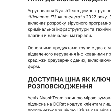
Угруповання NyashTeam демонструє нов
“Шкідливе ПЗ як послуга”
з 2022 року. 
включає розробку вірусного програмно
кримінальної інфраструктури та технічн
плагіни й навчальні матеріали.
Основними продуктами групи є два сім
віддаленого керування інфікованими п
крадіжки браузерних даних, включаючи 
форм.
ДОСТУПНА ЦІНА ЯК КЛЮ
РОЗПОВСЮДЖЕННЯ
Успіх NyashTeam значною мірою зумов
підписка на DCRat коштує клієнтам ли
пропонується за ціною 13$ за два місяц