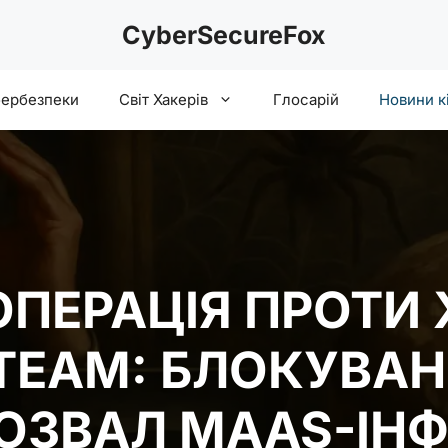
CyberSecureFox
бербезпеки
Світ Хакерів
Глосарій
Новини к
ПЕРАЦІЯ ПРОТИ 
TEAM: БЛОКУВАН
РОЗВАЛ MAAS-ІН