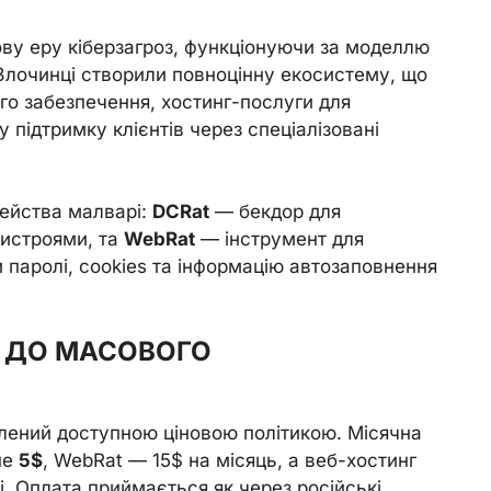
у еру кіберзагроз, функціонуючи за моделлю
Злочинці створили повноцінну екосистему, що
го забезпечення, хостинг-послуги для
у підтримку клієнтів через спеціалізовані
ейства малварі:
DCRat
— бекдор для
ристроями, та
WebRat
— інструмент для
паролі, cookies та інформацію автозаповнення
Ч ДО МАСОВОГО
лений доступною ціновою політикою. Місячна
ше
5$
, WebRat — 15$ на місяць, а веб-хостинг
і. Оплата приймається як через російські