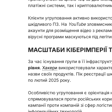
платіжні системи, так і криптовалютни
Клієнти угруповання активно використ
шкідливого ПЗ. На
YouTube
зловмисники
акаунти для розміщення відео з рекламо
вірусні програми маскуються під легіти
МАСШТАБИ КІБЕРІМПЕРІЇ Т
За час існування групи в її інфраструкт
рівня
.
Хакери
використовували характер
назви своїх продуктів. Пік реєстрації 
по лютий 2025 року.
Особливістю угруповання є орієнтація 
спрямовувалася проти російських кори
кампанії проти компаній зі сфер логістик
інформаційних технологій.