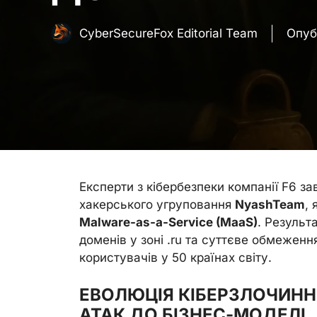
CyberSecureFox Editorial Team
Опуб
Експерти з кібербезпеки компанії F6 з
хакерського угруповання
NyashTeam
,
Malware-as-a-Service (MaaS)
. Результ
доменів у зоні .ru та суттєве обмеженн
користувачів у 50 країнах світу.
ЕВОЛЮЦІЯ КІБЕРЗЛОЧИНН
АТАК ДО БІЗНЕС-МОДЕЛІ