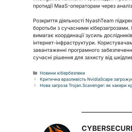
протидії MaaS-операторам через аналіз
Розкриття діяльності NyashTeam підкр
боротьби з сучасними кіберзагрозами.
вимагає координації зусиль дослідникі
інтернет-інфраструктури. Користувача
завантаженні програмного забезпеченн
сучасні рішення для захисту від шкідли
Categories
Новини кібербезпеки
Критична вразливість NvidiaScape загрожує
Нова загроза Trojan.Scavenger: як хакери к
CYBERSECURE