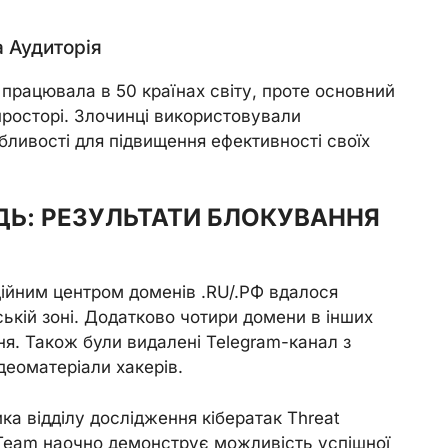
а Аудиторія
працювала в 50 країнах світу, проте основний
просторі. Злочинці використовували
бливості для підвищення ефективності своїх
Ь: РЕЗУЛЬТАТИ БЛОКУВАННЯ
ційним центром доменів .RU/.РФ вдалося
ській зоні. Додатково чотири домени в інших
я. Також були видалені Telegram-канал з
деоматеріали хакерів.
ка відділу дослідження кібератак Threat
shTeam наочно демонструє можливість успішної