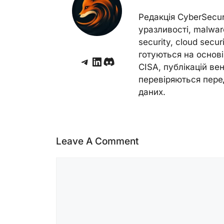
Редакція CyberSecu
уразливості, malwar
security, cloud secur
готуються на основі 
Telegram
LinkedIn
Discord
CISA, публікацій венд
перевіряються пере
даних.
Leave A Comment
Comment