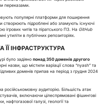
ми переказами.
овують популярні платформи для поширення
 створюють підроблені або зламують існуючі
ю ігрових читів та піратського ПЗ. На
GitHub
мні утиліти в публічних репозиторіях.
А ЇЇ ІНФРАСТРУКТУРА
урі було задіяно
понад 350 доменів другого
ні назви, що містили варіації слова “nyash” та
шкідливих доменів припав на період з грудня 2024
на російськомовну аудиторію. Більшість атак
стувачів, включаючи цілеспрямовані фішингові
и, нафтогазової галузі, геології та