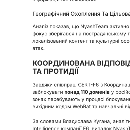
Географічний Охоплення Та Цільов
Аналіз показав, що NyashTeam активно 
фокус зберігався на пострадянському 
локалізований контент та культурні осо
атак.
КООРДИНОВАНА ВІДПОВІД
ТА ПРОТИДІЇ
Завдяки співпраці CERT-F6 з Координа
заблокувати
понад 110 доменів
у росій
зонах перебувають у процесі блокуванн
вихідним кодом WebRat та навчальні ві
За словами Владислава Кугана, аналіти
Intelligence компанії F6, випадок Nya