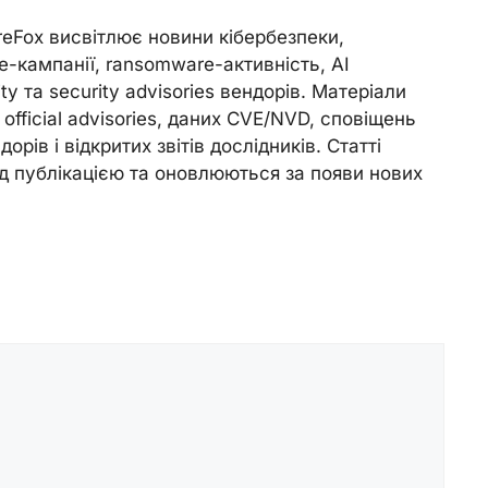
reFox висвітлює новини кібербезпеки,
e-кампанії, ransomware-активність, AI
ity та security advisories вендорів. Матеріали
official advisories, даних CVE/NVD, сповіщень
орів і відкритих звітів дослідників. Статті
д публікацією та оновлюються за появи нових