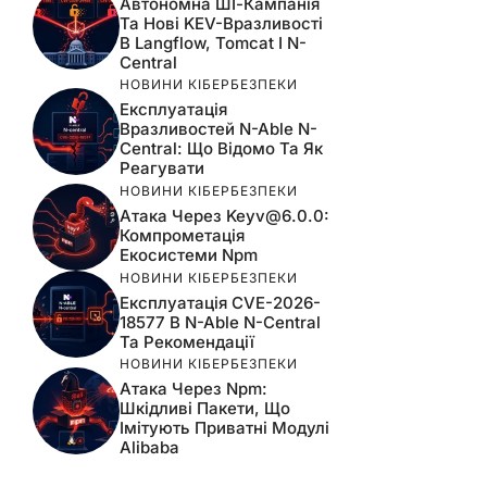
Автономна ШІ-Кампанія
Та Нові KEV-Вразливості
В Langflow, Tomcat І N-
Central
НОВИНИ КІБЕРБЕЗПЕКИ
Експлуатація
Вразливостей N-Able N-
Central: Що Відомо Та Як
Реагувати
НОВИНИ КІБЕРБЕЗПЕКИ
Атака Через
Keyv@6.0.0
:
Компрометація
Екосистеми Npm
НОВИНИ КІБЕРБЕЗПЕКИ
Експлуатація CVE-2026-
18577 В N-Able N-Central
Та Рекомендації
НОВИНИ КІБЕРБЕЗПЕКИ
Атака Через Npm:
Шкідливі Пакети, Що
Імітують Приватні Модулі
Alibaba