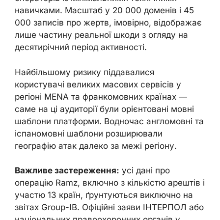
навичками. Масштаб у 20 000 доменів і 45
000 записів про жертв, імовірно, відображає
лише частину реальної шкоди з огляду на
десятирічний період активності.
Найбільшому ризику піддавалися
користувачі великих масових сервісів у
регіоні MENA та франкомовних країнах —
саме на ці аудиторії були орієнтовані мовні
шаблони платформи. Водночас англомовні та
іспаномовні шаблони розширювали
географію атак далеко за межі регіону.
Важливе застереження:
усі дані про
операцію Ramz, включно з кількістю арештів і
участю 13 країн, ґрунтуються виключно на
звітах Group-IB. Офіційні заяви ІНТЕРПОЛ або
національних правоохоронних органів у