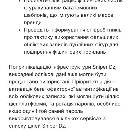
Посильте фільтрацію фішингових листів
із урахуванням багатомовних
шаблонів, що імітують великі масові
бренди
Проведіть інформування співробітників
про тактику використання фальшивих
облікових записів публічних фігур для
поширення фішингових посилань
Попри ліквідацію інфраструктури Sniper Dz,
викрадені облікові дані вже могли бути
продані або використані. Пріоритетна дія —
активація багатофакторної автентифікації на
всіх облікових записах, які могли бути ціллю
цієї платформи, та ротація паролів, особливо
якщо один і той самий пароль
використовувався в кількох сервісах зі
списку цілей Sniper Dz.