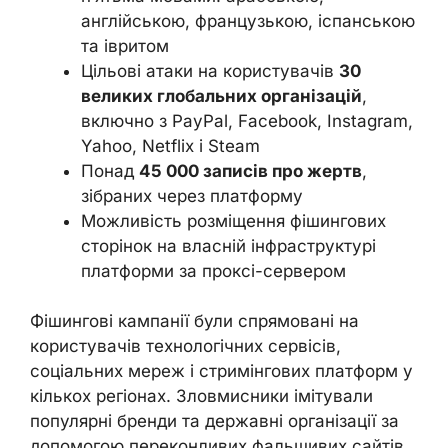
англійською, французькою, іспанською
та івритом
Цільові атаки на користувачів
30
великих глобальних організацій
,
включно з PayPal, Facebook, Instagram,
Yahoo, Netflix і Steam
Понад
45 000 записів про жертв
,
зібраних через платформу
Можливість розміщення фішингових
сторінок на власній інфраструктурі
платформи за проксі-сервером
Фішингові кампанії були спрямовані на
користувачів технологічних сервісів,
соціальних мереж і стримінгових платформ у
кількох регіонах. Зловмисники імітували
популярні бренди та державні організації за
допомогою переконливих фальшивих сайтів