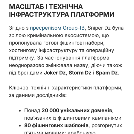
МАСШТАБ І ТЕХНІЧНА
ІНФРАСТРУКТУРА ПЛАТФОРМИ
Згідно з
пресрелізом Group-IB
, Sniper Dz була
зрілою кримінальною екосистемою, що
пропонувала готові фішингові набори,
хостингову інфраструктуру та операційну
підтримку. За час існування платформа
неодноразово змінювала назву, діючи також
під брендами
Joker Dz
,
Storm Dz
і
Spam Dz
.
Ключові технічні характеристики платформи,
за даними дослідників:
Понад
20 000 унікальних доменів
,
пов’язаних із фішинговими кампаніями
80 фішингових шаблонів
, розгорнутих
п’ятьма мовами: арабською,