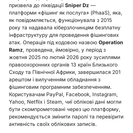
призвела до ліквідації
Sniper Dz
—
платформи «фішинг як послуга» (PhaaS), яка,
як повідомляється, функціонувала з 2015
року та надавала кіберзлочинцям безплатну
інфраструктуру для проведення фішингових
атак. Операція під кодовою назвою
Operation
Ramz
, проведена, ймовірно, у період з
жовтня 2025 по лютий 2026 року зусиллями
правоохоронних органів 13 країн Близького
Сходу та Північної Африки, завершилася 201
арештом і вилученням обладнання з
фішинговим програмним забезпеченням.
Користувачам PayPal, Facebook, Instagram,
Yahoo, Netflix і Steam, чиї облікові дані могли
бути скомпрометовані через цю платформу,
рекомендується змінити паролі та перевірити
активність своїх облікових записів.