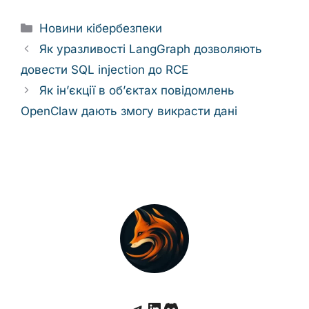
Categories
Новини кібербезпеки
Як уразливості LangGraph дозволяють
довести SQL injection до RCE
Як інʼєкції в обʼєктах повідомлень
OpenClaw дають змогу викрасти дані
Telegram
LinkedIn
Discord