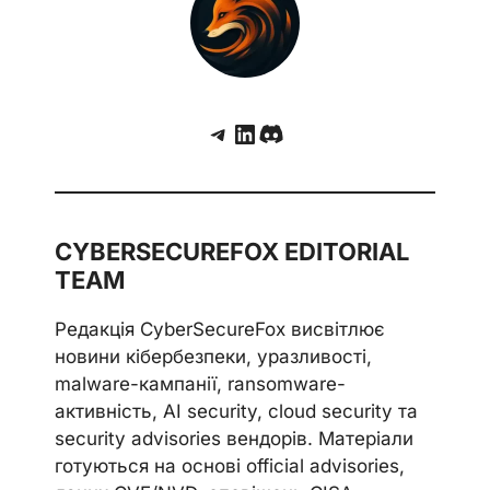
Telegram
LinkedIn
Discord
CYBERSECUREFOX EDITORIAL
TEAM
Редакція CyberSecureFox висвітлює
новини кібербезпеки, уразливості,
malware-кампанії, ransomware-
активність, AI security, cloud security та
security advisories вендорів. Матеріали
готуються на основі official advisories,