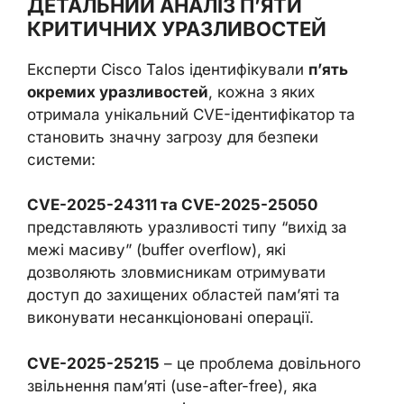
ДЕТАЛЬНИЙ АНАЛІЗ П’ЯТИ
КРИТИЧНИХ УРАЗЛИВОСТЕЙ
Експерти Cisco Talos ідентифікували
п’ять
окремих уразливостей
, кожна з яких
отримала унікальний CVE-ідентифікатор та
становить значну загрозу для безпеки
системи:
CVE-2025-24311 та CVE-2025-25050
представляють уразливості типу “вихід за
межі масиву” (buffer overflow), які
дозволяють зловмисникам отримувати
доступ до захищених областей пам’яті та
виконувати несанкціоновані операції.
CVE-2025-25215
– це проблема довільного
звільнення пам’яті (use-after-free), яка