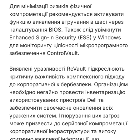
Для мінімізації ризиків фізичної
компрометації рекомендується активувати
функцію виявлення втручання в шасі через
налаштування BIOS. Також слід увімкнути
Enhanced Sign-in Security (ESS) у Windows
для моніторингу цілісності мікропрограмного
забезпечення ControlVault.
Виявлені уразливості ReVault підкреслюють
критичну важливість комплексного підходу
до корпоративної кібербезпеки. Організаціям
необхідно негайно провести інвентаризацію
використовуваних пристроїв Dell та
забезпечити своєчасне оновлення всіх
уражених систем. Ігнорування цих загроз
може призвести до серйозної компрометації
корпоративної інфраструктури та витоку
критично важливої інформації, що