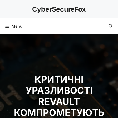
Skip
CyberSecureFox
to
content
Menu
КРИТИЧНІ
УРАЗЛИВОСТІ
REVAULT
КОМПРОМЕТУЮТЬ