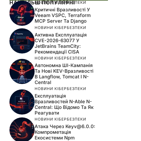
НАЙБІЛЬШ ПОПУЛЯРНІ
НОВИНИ КІБЕРБЕЗПЕКИ
Критичні Вразливості У
Veeam VSPC, Terraform
MCP Server Та Django
НОВИНИ КІБЕРБЕЗПЕКИ
Активна Експлуатація
CVE-2026-63077 У
JetBrains TeamCity:
Рекомендації CISA
НОВИНИ КІБЕРБЕЗПЕКИ
Автономна ШІ-Кампанія
Та Нові KEV-Вразливості
В Langflow, Tomcat І N-
Central
НОВИНИ КІБЕРБЕЗПЕКИ
Експлуатація
Вразливостей N-Able N-
Central: Що Відомо Та Як
Реагувати
НОВИНИ КІБЕРБЕЗПЕКИ
Атака Через
Keyv@6.0.0
:
Компрометація
Екосистеми Npm