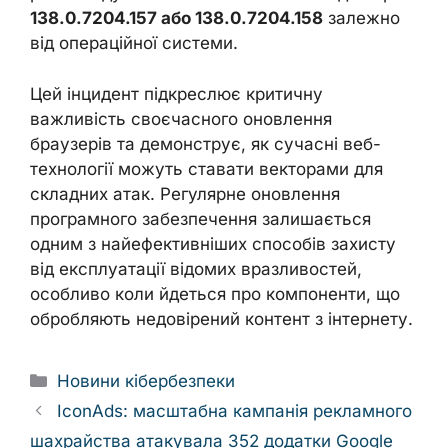
138.0.7204.157 або 138.0.7204.158
залежно
від операційної системи.
Цей інцидент підкреслює критичну
важливість своєчасного оновлення
браузерів та демонструє, як сучасні веб-
технології можуть ставати векторами для
складних атак. Регулярне оновлення
програмного забезпечення залишається
одним з найефективніших способів захисту
від експлуатації відомих вразливостей,
особливо коли йдеться про компоненти, що
обробляють недовірений контент з інтернету.
Categories
Новини кібербезпеки
IconAds: масштабна кампанія рекламного
шахрайства атакувала 352 додатки Google