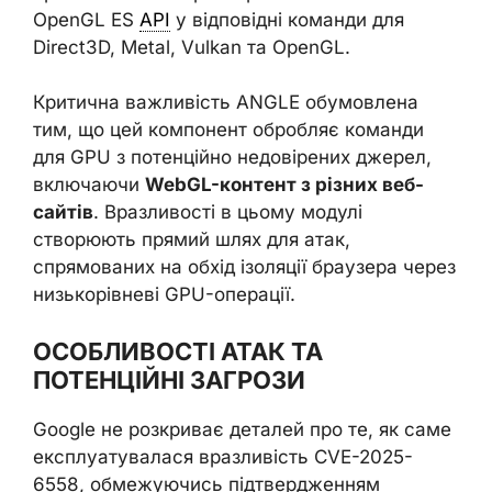
OpenGL ES
API
у відповідні команди для
Direct3D, Metal, Vulkan та OpenGL.
Критична важливість ANGLE обумовлена
тим, що цей компонент обробляє команди
для GPU з потенційно недовірених джерел,
включаючи
WebGL-контент з різних веб-
сайтів
. Вразливості в цьому модулі
створюють прямий шлях для атак,
спрямованих на обхід ізоляції браузера через
низькорівневі GPU-операції.
ОСОБЛИВОСТІ АТАК ТА
ПОТЕНЦІЙНІ ЗАГРОЗИ
Google не розкриває деталей про те, як саме
експлуатувалася вразливість CVE-2025-
6558, обмежуючись підтвердженням