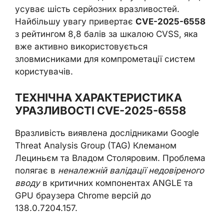
усуває шість серйозних вразливостей.
Найбільшу увагу привертає
CVE-2025-6558
з рейтингом 8,8 балів за шкалою CVSS, яка
вже активно використовується
зловмисниками для компрометації систем
користувачів.
ТЕХНІЧНА ХАРАКТЕРИСТИКА
УРАЗЛИВОСТІ CVE-2025-6558
Вразливість виявлена дослідниками Google
Threat Analysis Group (TAG) Клеманом
Лециньєм та Владом Столяровим. Проблема
полягає в
неналежній валідації недовіреного
вводу
в критичних компонентах ANGLE та
GPU браузера Chrome версій до
138.0.7204.157.