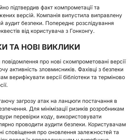
ійно підтвердив факт компрометації та
жених версій. Компанія випустила виправлену
ий аудит безпеки. Попереднє розслідування
еквестів від користувача з Гонконгу.
И ТА НОВІ ВИКЛИКИ
 повідомлення про нові скомпрометовані версії
ючу активність зловмисників. Фахівці з безпеки
м верифікувати версії бібліотеки та терміново
ії.
таючу загрозу атак на ланцюги постачання в
зпечення. Для мінімізації ризиків розробникам
дури перевірки коду, використовувати
улярно проводити аудити безпеки. Користувачам
і сповіщення про оновлення залежностей та
сіях перед їх впровадженням у виробниче