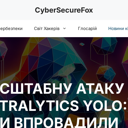
CyberSecureFox
бербезпеки
Світ Хакерів
Глосарій
Новини к
СШТАБНУ АТАКУ
LTRALYTICS YOLO:
И ВПРОВАДИЛИ