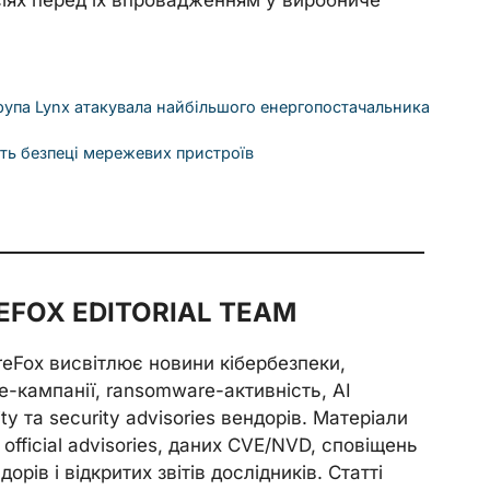
група Lynx атакувала найбільшого енергопостачальника
ть безпеці мережевих пристроїв
FOX EDITORIAL TEAM
reFox висвітлює новини кібербезпеки,
e-кампанії, ransomware-активність, AI
ity та security advisories вендорів. Матеріали
official advisories, даних CVE/NVD, сповіщень
орів і відкритих звітів дослідників. Статті