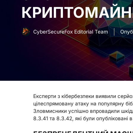
КРИПТОМАЙН
CyberSecureFox Editorial Team
Опуб
Експерти з кібербезпеки виявили серйоз
цілеспрямовану атаку на популярну бібл
Зловмисники успішно впровадили шкідл
8.3.41 та 8.3.42, які були опубліковані 