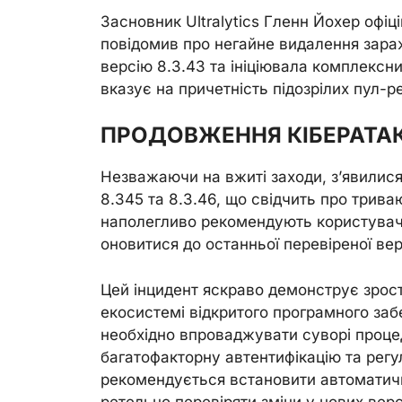
Засновник Ultralytics Гленн Йохер офіц
повідомив про негайне видалення зара
версію 8.3.43 та ініціювала комплексн
вказує на причетність підозрілих пул-р
ПРОДОВЖЕННЯ КІБЕРАТАК
Незважаючи на вжиті заходи, з’явилися
8.345 та 8.3.46, що свідчить про трива
наполегливо рекомендують користувача
оновитися до останньої перевіреної верс
Цей інцидент яскраво демонструє зрос
екосистемі відкритого програмного забе
необхідно впроваджувати суворі проце
багатофакторну автентифікацію та рег
рекомендується встановити автоматичн
ретельно перевіряти зміни у нових вер