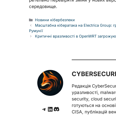
середовище.
Categories
Новини кібербезпеки
Масштабна кібератака на Electrica Group: 
Румунії
Критичні вразливості в OpenWRT загрожую
CYBERSECURE
Редакція CyberSecu
уразливості, malwar
security, cloud secur
готуються на основі 
Telegram
LinkedIn
Discord
CISA, публікацій венд