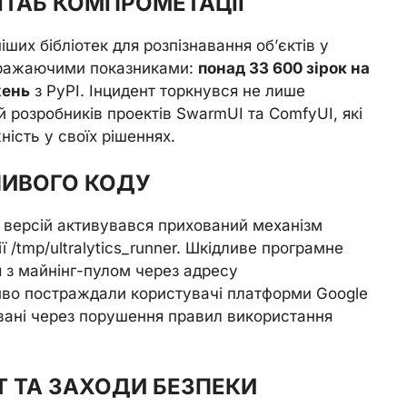
ТАБ КОМПРОМЕТАЦІЇ
іших бібліотек для розпізнавання об’єктів у
вражаючими показниками:
понад 33 600 зірок на
жень
з PyPI. Інцидент торкнувся не лише
й розробників проектів SwarmUI та ComfyUI, які
ість у своїх рішеннях.
ЛИВОГО КОДУ
 версій активувався прихований механізм
 /tmp/ultralytics_runner. Шкідливе програмне
 з майнінг-пулом через адресу
иво постраждали користувачі платформи Google
ковані через порушення правил використання
Т ТА ЗАХОДИ БЕЗПЕКИ