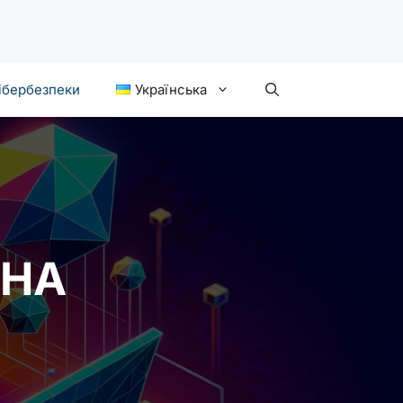
ібербезпеки
Українська
 НА