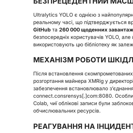
БЕЗПРЕЦЕДЕНТНИЙ МАСШ
Ultralytics YOLO є однією з найпопулярн
реальному часі, що підтверджується 
GitHub
та
260 000 щоденних заванта
безпосередніх користувачів YOLO, але 
використовують цю бібліотеку як залежн
МЕХАНІЗМ РОБОТИ ШКІД
Після встановлення скомпрометованих
розгортання майнера XMRig у директорії
забезпечення встановлювало з’єднання
connect.consrensys[.]com:8080. Особл
Colab, чиї облікові записи були забло
обчислювальних ресурсів.
РЕАГУВАННЯ НА ІНЦИДЕН