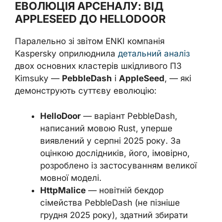
ЕВОЛЮЦІЯ АРСЕНАЛУ: ВІД
APPLESEED ДО HELLODOOR
Паралельно зі звітом ENKI компанія
Kaspersky оприлюднила
детальний аналіз
двох основних кластерів шкідливого ПЗ
Kimsuky —
PebbleDash
і
AppleSeed
, — які
демонструють суттєву еволюцію:
HelloDoor
— варіант PebbleDash,
написаний мовою Rust, уперше
виявлений у серпні 2025 року. За
оцінкою дослідників, його, імовірно,
розроблено із застосуванням великої
мовної моделі.
HttpMalice
— новітній бекдор
сімейства PebbleDash (не пізніше
грудня 2025 року), здатний збирати