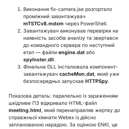
Виконання fix-camera.jse розгортало
проміжний завантажувач
mTSTCv8.mdxm
через PowerShell.
Завантажувач виконував перевірки на
наявність засобів аналізу та звертався
до командного сервера по наступний
етап — файли
engine.dat
або
spyInster.dll
.
Фінальна DLL інсталювала компонент-
завантажувач
cacheMon.dat
, який уже
безпосередньо запускав
HTTPSpy
.
Показова деталь: паралельно із зараженням
шкідливе ПЗ відкривало HTML-файл
meeting.html
, який перенаправляв жертву до
справжньої кімнати Webex із дійсно
запланованою нарадою. За оцінкою ENKI, це