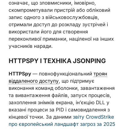
означає, що зловмисники, імовірно,
скомпрометували пристрій або обліковий
запис одного з військовослужбовців,
отримали доступ до розкладу зустрічей і
використали його для створення
переконливої приманки, націленої на інших
учасників наради.
HTTPSPY І ТЕХНІКА JSONPING
HTTPSpy
— повнофункціональний
троян
віддаленого доступу
, що підтримує
виконання команд оболонки, завантаження
та вивантаження файлів, запуск процесів,
захоплення знімків екрана, ін’єкцію DLL у
вказані процеси за PID і самовидалення з
кінцевої точки. За даними
звіту CrowdStrike
про європейський ландшафт загроз за 2025