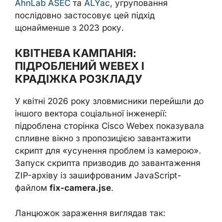
AhnLab ASEC
та
ALYac
, угруповання
послідовно застосовує цей підхід
щонайменше з 2023 року.
КВІТНЕВА КАМПАНІЯ:
ПІДРОБЛЕНИЙ WEBEX І
КРАДІЖКА РОЗКЛАДУ
У квітні 2026 року зловмисники перейшли до
іншого вектора соціальної інженерії:
підроблена сторінка Cisco Webex показувала
спливне вікно з пропозицією завантажити
скрипт для «усунення проблем із камерою».
Запуск скрипта призводив до завантаження
ZIP-архіву із зашифрованим JavaScript-
файлом
fix-camera.jse
.
Ланцюжок зараження виглядав так: