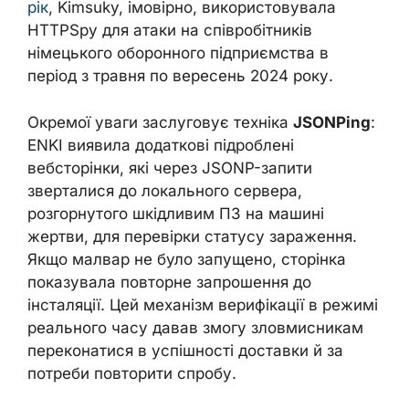
рік
, Kimsuky, імовірно, використовувала
HTTPSpy для атаки на співробітників
німецького оборонного підприємства в
період з травня по вересень 2024 року.
Окремої уваги заслуговує техніка
JSONPing
:
ENKI виявила додаткові підроблені
вебсторінки, які через JSONP-запити
зверталися до локального сервера,
розгорнутого шкідливим ПЗ на машині
жертви, для перевірки статусу зараження.
Якщо малвар не було запущено, сторінка
показувала повторне запрошення до
інсталяції. Цей механізм верифікації в режимі
реального часу давав змогу зловмисникам
переконатися в успішності доставки й за
потреби повторити спробу.