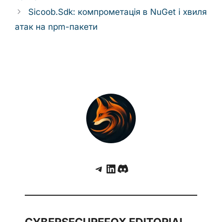
Sicoob.Sdk: компрометація в NuGet і хвиля
атак на npm-пакети
Telegram
LinkedIn
Discord