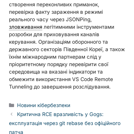
створення переконливих приманок,
перевірка факту зараження в режимі
реального часу через JSONPing,
зловживання
легітимними інструментами
розробки для приховування каналів
керування. Організаціям оборонного та
державного секторів Південної Кореї, а також
їхнім міжнародним партнерам слід у
пріоритетному порядку перевірити свої
середовища на вказані індикатори та
обмежити використання VS Code Remote
Tunneling до завершення розслідування.
Categories
Новини кібербезпеки
Критична RCE вразливість у Gogs:
експлуатація через git rebase без офіційного
патча