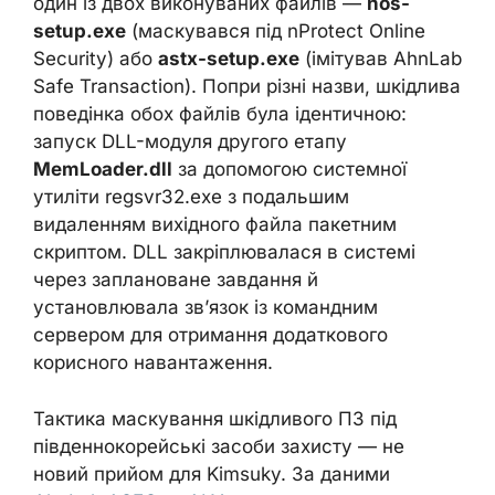
один із двох виконуваних файлів —
nos-
setup.exe
(маскувався під nProtect Online
Security) або
astx-setup.exe
(імітував AhnLab
Safe Transaction). Попри різні назви, шкідлива
поведінка обох файлів була ідентичною:
запуск DLL-модуля другого етапу
MemLoader.dll
за допомогою системної
утиліти regsvr32.exe з подальшим
видаленням вихідного файла пакетним
скриптом. DLL закріплювалася в системі
через заплановане завдання й
установлювала зв’язок із командним
сервером для отримання додаткового
корисного навантаження.
Тактика маскування шкідливого ПЗ під
південнокорейські засоби захисту — не
новий прийом для Kimsuky. За даними