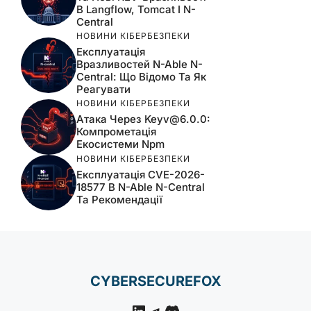
В Langflow, Tomcat І N-
Central
НОВИНИ КІБЕРБЕЗПЕКИ
Експлуатація
Вразливостей N-Able N-
Central: Що Відомо Та Як
Реагувати
НОВИНИ КІБЕРБЕЗПЕКИ
Атака Через
Keyv@6.0.0
:
Компрометація
Екосистеми Npm
НОВИНИ КІБЕРБЕЗПЕКИ
Експлуатація CVE-2026-
18577 В N-Able N-Central
Та Рекомендації
CYBERSECUREFOX
LinkedIn
Telegram
Discord