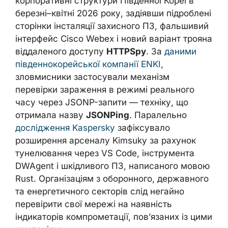
корпоративні структури Південної Кореї в
березні–квітні 2026 року, задіявши підроблені
сторінки інсталяції захисного ПЗ, фальшивий
інтерфейс Cisco Webex і новий варіант трояна
віддаленого доступу
HTTPSpy
. За
даними
південнокорейської компанії ENKI
,
зловмисники застосували механізм
перевірки зараження в режимі реального
часу через JSONP-запити — техніку, що
отримала назву
JSONPing
. Паралельно
дослідження Kaspersky
зафіксувало
розширення арсеналу Kimsuky за рахунок
тунелювання через VS Code, інструмента
DWAgent і шкідливого ПЗ, написаного мовою
Rust. Організаціям з оборонного, державного
та енергетичного секторів слід негайно
перевірити свої мережі на наявність
індикаторів компрометації, пов’язаних із цими