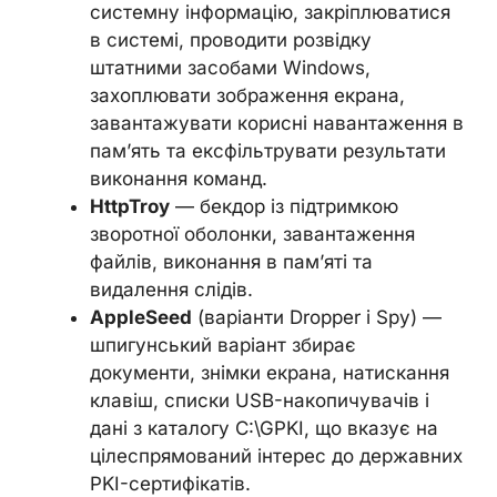
системну інформацію, закріплюватися
в системі, проводити розвідку
штатними засобами Windows,
захоплювати зображення екрана,
завантажувати корисні навантаження в
пам’ять та ексфільтрувати результати
виконання команд.
HttpTroy
— бекдор із підтримкою
зворотної оболонки, завантаження
файлів, виконання в пам’яті та
видалення слідів.
AppleSeed
(варіанти Dropper і Spy) —
шпигунський варіант збирає
документи, знімки екрана, натискання
клавіш, списки USB-накопичувачів і
дані з каталогу C:\GPKI, що вказує на
цілеспрямований інтерес до державних
PKI-сертифікатів.