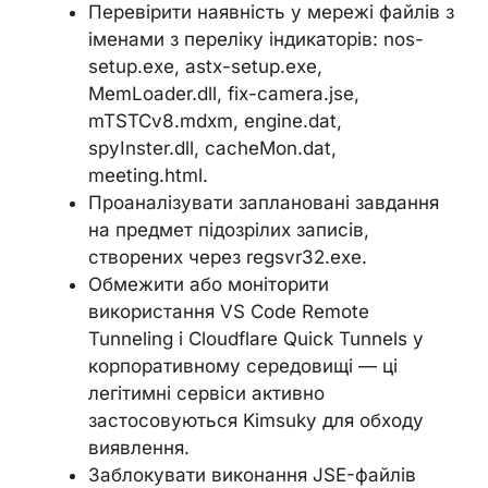
Перевірити наявність у мережі файлів з
іменами з переліку індикаторів: nos-
setup.exe, astx-setup.exe,
MemLoader.dll, fix-camera.jse,
mTSTCv8.mdxm, engine.dat,
spyInster.dll, cacheMon.dat,
meeting.html.
Проаналізувати заплановані завдання
на предмет підозрілих записів,
створених через regsvr32.exe.
Обмежити або моніторити
використання VS Code Remote
Tunneling і Cloudflare Quick Tunnels у
корпоративному середовищі — ці
легітимні сервіси активно
застосовуються Kimsuky для обходу
виявлення.
Заблокувати виконання JSE-файлів