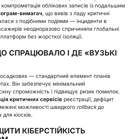
, компрометація облікових записів із подальшим
рограм-вимагач
, що вивів з ладу критичні
алася з подібними подіями — інциденти в
асажирів неодноразово спричиняли глобальні
платформ без жорсткої ізоляції.
ЩО СПРАЦЮВАЛО І ДЕ «ВУЗЬКІ
посадкових — стандартний елемент планів
ртах. Він забезпечує мінімальний
скну спроможність і підвищує ризик помилок.
яція критичних сервісів
реєстрації, дефіцит
бмежені можливості швидкого
rollback
до
 для кіосків.
ЩИТИ КІБЕРСТІЙКІСТЬ