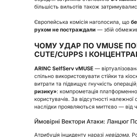
більшість вильотів також затримувалис
Європейська комісія наголосила, що
бе
рухом не постраждали
— збій обмежив
ЧОМУ УДАР ПО VMUSE ПО
CUTE/CUPPS І КОНЦЕНТРА
ARINC SelfServ vMUSE
— віртуалізова
спільно використовувати стійки та кіос
витрати та підвищує гнучкість операці
ризику»
: компрометація платформенно
користувачів. За відсутності належної 
наслідки проявляються миттєво — від 
Ймовірні Вектори Атаки: Ланцюг П
Атрибуція інциденту наразі
невідома
. Р