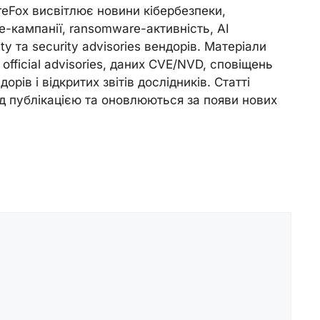
reFox висвітлює новини кібербезпеки,
e-кампанії, ransomware-активність, AI
ity та security advisories вендорів. Матеріали
official advisories, даних CVE/NVD, сповіщень
орів і відкритих звітів дослідників. Статті
д публікацією та оновлюються за появи нових