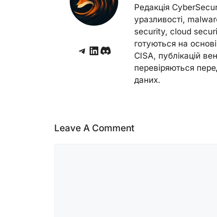
Редакція CyberSecu
уразливості, malwar
security, cloud secur
готуються на основі 
Telegram
LinkedIn
Discord
CISA, публікацій венд
перевіряються пере
даних.
Leave A Comment
Comment