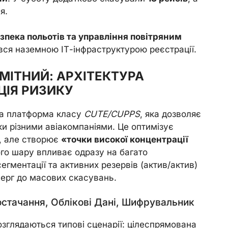
я.
зпека польотів та управління повітряним
ся наземною ІТ-інфраструктурою реєстрації.
МІТНИЙ: АРХІТЕКТУРА
ЦІЯ РИЗИКУ
на платформа класу
CUTE/CUPPS
, яка дозволяє
ки різними авіакомпаніями. Це оптимізує
й, але створює
«точки високої концентрації
го шару впливає одразу на багато
сегментації та активних резервів (актив/актив)
черг до масових скасувань.
остачання, Облікові Дані, Шифрувальник
озглядаються типові сценарії: цілеспрямована