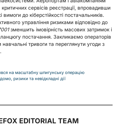
віаекосистеми. Аеропортам і авіакомпаніям
 критичних сервісів реєстрації, впровадивши
і вимоги до кіберстійкості постачальників.
ктивного управління ризиками відповідно до
7001
зменшить імовірність масових затримок і
о ланцюгу постачання. Закликаємо операторів
 навчальні тривоги та переглянути угоди з
.
орився на масштабну шпигунську операцію
домо, ризики та невідкладні дії
FOX EDITORIAL TEAM