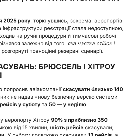
я 2025 року
, торкнувшись, зокрема, аеропортів
 інфраструктури реєстрації стала недоступною,
еходив на ручні процедури й тимчасові робочі
різнявся залежно від того,
яка частка стійок і
 розгорнуті повноцінні резервні сценарії.
СУВАНЬ: БРЮССЕЛЬ І ХІТРОУ
М
о попросив авіакомпанії
скасувати близько 140
ьник не надав «нову безпечну версію системи
рейсів у суботу
та
50 — у неділю
.
му аеропорту Хітроу
90% з приблизно 350
мкою від 15 хвилин,
шість рейсів
скасували;
ни
. У суботу додатково скасували
13 рейсів
, а