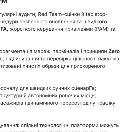
РМ
улярні аудити, Red Team-оцінки й tabletop-
процедури безпечного оновлення та швидкого
FA
, жорсткого керування привілеями (PAM) та
осегментація мережі терміналів і принципи
Zero
ів; підписування та перевірка цілісності пакунків
тизовані «чисті» образи для прискореного
соналу для швидких ручних сценаріїв;
структури й автономних робочих місць;
асажирів і динамічного перерозподілу трафіку
ування: спільні технологічні платформи можуть