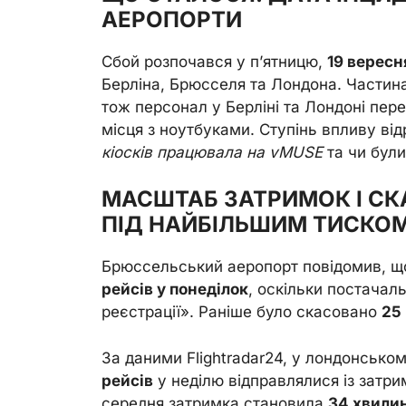
АЕРОПОРТИ
Сбой розпочався у п’ятницю,
19 вересн
Берліна, Брюсселя та Лондона. Частина
тож персонал у Берліні та Лондоні пер
місця з ноутбуками. Ступінь впливу від
кіосків працювала на vMUSE
та чи були
МАСШТАБ ЗАТРИМОК І СКА
ПІД НАЙБІЛЬШИМ ТИСКО
Брюссельський аеропорт повідомив, щ
рейсів у понеділок
, оскільки постачал
реєстрації». Раніше було скасовано
25 
За даними Flightradar24, у лондонсько
рейсів
у неділю відправлялися із затри
середня затримка становила
34 хвили