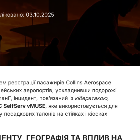
ліковано:
03.10.2025
м реєстрації пасажирів Collins Aerospace
опейських аеропортів, ускладнивши подорожі
нії, інцидент, пов’язаний із
кібератакою
,
C SelfServ vMUSE
, яке використовується для
 посадкових талонів на стійках і кіосках
ЕНТУ, ГЕОГРАФІЯ ТА ВПЛИВ НА