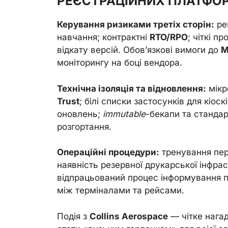
РЕЄСТРАЦІЙНИХ ПЛАТФО
Керування ризиками третіх сторін:
рег
навчання; контрактні
RTO/RPO
; чіткі 
відкату версій. Обов’язкові вимоги до
M
моніторингу на боці вендора.
Технічна ізоляція та відновлення:
мікр
Trust
; білi списки застосунків для кіоск
оновлень;
immutable
-бекапи та стандар
розгортання.
Операційні процедури:
тренування пер
наявність резервної друкарської інфра
відпрацьований процес інформування п
між терміналами та рейсами.
Подія з
Collins Aerospace
— чітке нагад