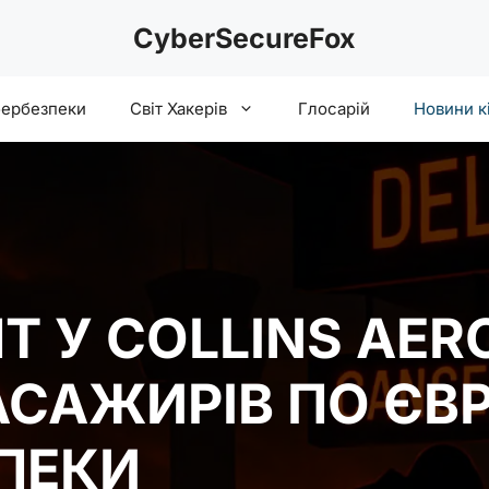
CyberSecureFox
бербезпеки
Світ Хакерів
Глосарій
Новини к
Т У COLLINS AERO
АСАЖИРІВ ПО ЄВР
ЗПЕКИ