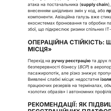
атака на постачальника (
supply chain
)
внесенням шкідливих змін у код, або
п
компоненти. Авіаційна галузь вже стик
екосистемах бронювання та обробки п
збої, що підкреслює ризики спільних ІТ-
ОПЕРАЦІЙНА СТІЙКІСТЬ: 
МІСЦЯ»
Перехід на
ручну реєстрацію
та друк 
безперервності бізнесу (
BCP
) в аеропо
пасажиропотік, але різко знижує пропу
Виявлені слабкі місця: недостатня
ізол
працюючих резервів на терміналах, о
«золотих образів» і автономних профілів
РЕКОМЕНДАЦІЇ: ЯК ПІДВИ