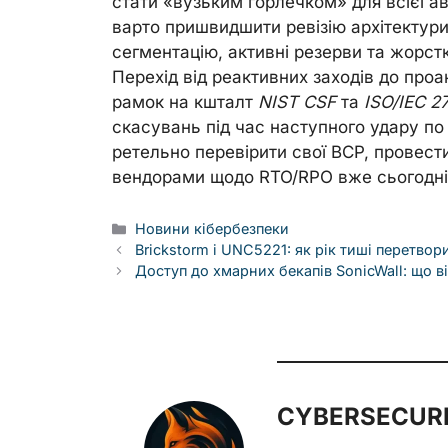
стати «вузьким горлечком» для всієї а
варто пришвидшити ревізію архітектури
сегментацію, активні резерви та жорстк
Перехід від реактивних заходів до проа
рамок на кшталт
NIST CSF
та
ISO/IEC 2
скасувань під час наступного удару п
ретельно перевірити свої BCP, провести
вендорами щодо RTO/RPO вже сьогодні
Categories
Новини кібербезпеки
Brickstorm і UNC5221: як рік тиші перетв
Доступ до хмарних бекапів SonicWall: що ві
CYBERSECURE