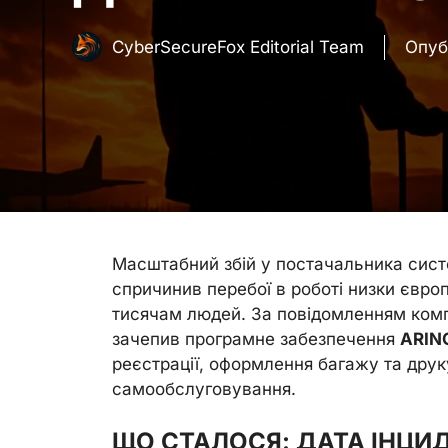
CyberSecureFox Editorial Team
Опуб
Масштабний збій у постачальника систе
спричинив перебої в роботі низки євр
тисячам людей. За повідомленням компа
зачепив програмне забезпечення
ARIN
реєстрації, оформлення багажу та друку
самообслуговування.
ЩО СТАЛОСЯ: ДАТА ІНЦИД