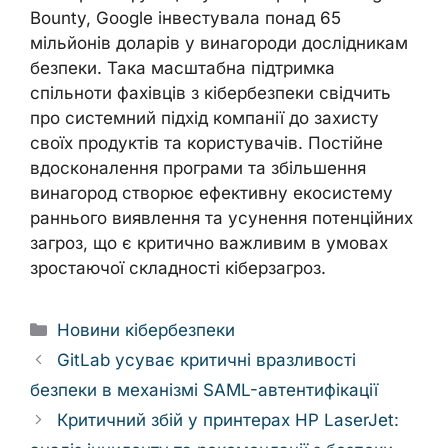
Bounty, Google інвестувала понад 65
мільйонів доларів у винагороди дослідникам
безпеки. Така масштабна підтримка
спільноти фахівців з кібербезпеки свідчить
про системний підхід компанії до захисту
своїх продуктів та користувачів. Постійне
вдосконалення програми та збільшення
винагород створює ефективну екосистему
раннього виявлення та усунення потенційних
загроз, що є критично важливим в умовах
зростаючої складності кіберзагроз.
Categories
Новини кібербезпеки
GitLab усуває критичні вразливості
безпеки в механізмі SAML-автентифікації
Критичний збій у принтерах HP LaserJet: