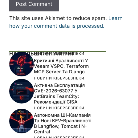
This site uses Akismet to reduce spam.
Learn
how your comment data is processed.
НАЙБІЛЬШ ПОПУЛЯРНІ
НОВИНИ КІБЕРБЕЗПЕКИ
Критичні Вразливості У
Veeam VSPC, Terraform
MCP Server Та Django
НОВИНИ КІБЕРБЕЗПЕКИ
Активна Експлуатація
CVE-2026-63077 У
JetBrains TeamCity:
Рекомендації CISA
НОВИНИ КІБЕРБЕЗПЕКИ
Автономна ШІ-Кампанія
Та Нові KEV-Вразливості
В Langflow, Tomcat І N-
Central
НОВИНИ КІБЕРБЕЗПЕКИ