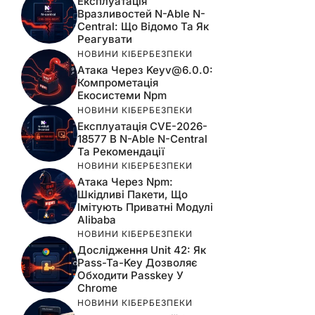
Експлуатація
Вразливостей N-Able N-
Central: Що Відомо Та Як
Реагувати
НОВИНИ КІБЕРБЕЗПЕКИ
Атака Через
Keyv@6.0.0
:
Компрометація
Екосистеми Npm
НОВИНИ КІБЕРБЕЗПЕКИ
Експлуатація CVE-2026-
18577 В N-Able N-Central
Та Рекомендації
НОВИНИ КІБЕРБЕЗПЕКИ
Атака Через Npm:
Шкідливі Пакети, Що
Імітують Приватні Модулі
Alibaba
НОВИНИ КІБЕРБЕЗПЕКИ
Дослідження Unit 42: Як
Pass-Ta-Key Дозволяє
Обходити Passkey У
Chrome
НОВИНИ КІБЕРБЕЗПЕКИ