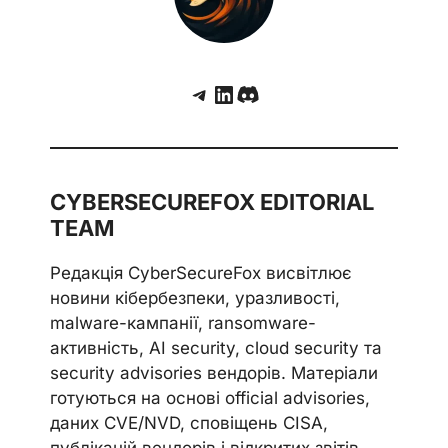
Telegram
LinkedIn
Discord
CYBERSECUREFOX EDITORIAL
TEAM
Редакція CyberSecureFox висвітлює
новини кібербезпеки, уразливості,
malware-кампанії, ransomware-
активність, AI security, cloud security та
security advisories вендорів. Матеріали
готуються на основі official advisories,
даних CVE/NVD, сповіщень CISA,
публікацій вендорів і відкритих звітів