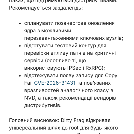
гілках, що підтримуються дистрибутивами.
Рекомендується заздалегідь:
спланувати позачергове оновлення
ядра з можливими
перезавантаженнями ключових вузлів;
підготувати тестовий контур для
перевірки впливу патчів на критичні
сервіси (особливо ті, що
використовують IPSec і RxRPC);
відстежувати появу запису для Copy
Fail
CVE-2026-31431
та пов’язаних
вразливостей аналогічного класу в
NVD, а також рекомендації вендорів
дистрибутивів.
Головний висновок: Dirty Frag відкриває
універсальний шлях до root для будь-якого