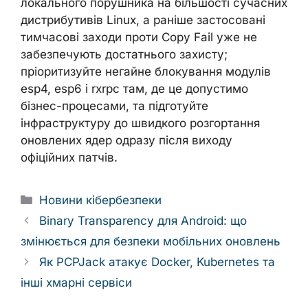
локального порушника на більшості сучасних
дистрибутивів Linux, а раніше застосовані
тимчасові заходи проти Copy Fail уже не
забезпечують достатнього захисту;
пріоритизуйте негайне блокування модулів
esp4, esp6 і rxrpc там, де це допустимо
бізнес-процесами, та підготуйте
інфраструктуру до швидкого розгортання
оновлених ядер одразу після виходу
офіційних патчів.
Categories
Новини кібербезпеки
Binary Transparency для Android: що
змінюється для безпеки мобільних оновлень
Як PCPJack атакує Docker, Kubernetes та
інші хмарні сервіси