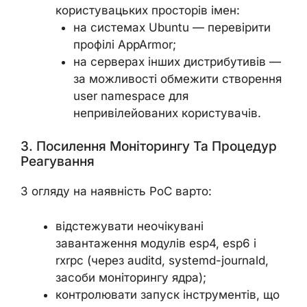
користувацьких просторів імен:
на системах Ubuntu — перевірити
профілі AppArmor;
на серверах інших дистрибутивів —
за можливості обмежити створення
user namespace для
непривілейованих користувачів.
3. Посилення Моніторингу Та Процедур
Реагування
З огляду на наявність PoC варто:
відстежувати неочікувані
завантаження модулів esp4, esp6 і
rxrpc (через auditd, systemd-journald,
засоби моніторингу ядра);
контролювати запуск інструментів, що