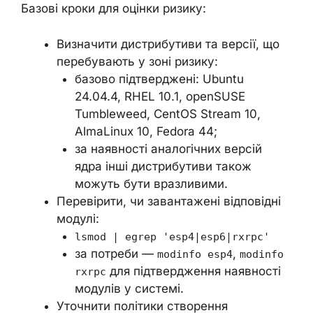
Базові кроки для оцінки ризику:
Визначити дистрибутиви та версії, що
перебувають у зоні ризику:
базово підтверджені: Ubuntu
24.04.4, RHEL 10.1, openSUSE
Tumbleweed, CentOS Stream 10,
AlmaLinux 10, Fedora 44;
за наявності аналогічних версій
ядра інші дистрибутиви також
можуть бути вразливими.
Перевірити, чи завантажені відповідні
модулі:
lsmod | egrep 'esp4|esp6|rxrpc'
за потреби —
,
modinfo esp4
modinfo
для підтвердження наявності
rxrpc
модулів у системі.
Уточнити політики створення