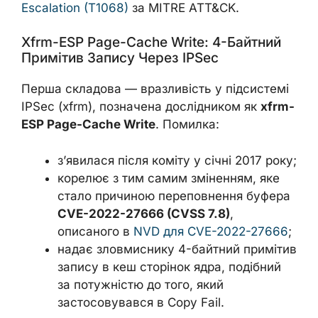
Escalation (T1068)
за MITRE ATT&CK.
Xfrm-ESP Page-Cache Write: 4-Байтний
Примітив Запису Через IPSec
Перша складова — вразливість у підсистемі
IPSec (xfrm), позначена дослідником як
xfrm-
ESP Page-Cache Write
. Помилка:
з’явилася після коміту у січні 2017 року;
корелює з тим самим зміненням, яке
стало причиною переповнення буфера
CVE-2022-27666 (CVSS 7.8)
,
описаного в
NVD для CVE-2022-27666
;
надає зловмиснику 4-байтний примітив
запису в кеш сторінок ядра, подібний
за потужністю до того, який
застосовувався в Copy Fail.