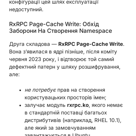
конфігурації цей шлях експлуатації
недоступний.
RxRPC Page-Cache Write: Обхід
Заборони На Створення Namespace
Друга складова —
RxRPC Page-Cache Write
.
Вона з’явилася в ядрі пізніше, після коміту
червня 2023 року, і відтворює той самий
дефектний патерн у шляху розшифрування,
але:
не потребує
прав на створення
користувацьких просторів імен;
залучає модуль
rxrpc.ko
, якого немає
в стандартній поставці багатьох
дистрибутивів (наприклад, RHEL 10.1),
але який за замовчуванням
завантажується в Ubuntu.