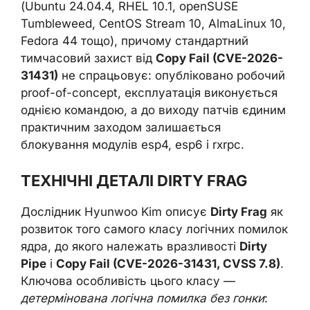
(Ubuntu 24.04.4, RHEL 10.1, openSUSE
Tumbleweed, CentOS Stream 10, AlmaLinux 10,
Fedora 44 тощо), причому стандартний
тимчасовий захист від
Copy Fail (CVE-2026-
31431)
не спрацьовує: опубліковано робочий
proof-of-concept, експлуатація виконується
однією командою, а до виходу патчів єдиним
практичним заходом залишається
блокування модулів esp4, esp6 і rxrpc.
ТЕХНІЧНІ ДЕТАЛІ DIRTY FRAG
Дослідник Hyunwoo Kim описує
Dirty Frag
як
розвиток того самого класу логічних помилок
ядра, до якого належать вразливості
Dirty
Pipe
і
Copy Fail (CVE-2026-31431, CVSS 7.8)
.
Ключова особливість цього класу —
детермінована логічна помилка без гонки
: