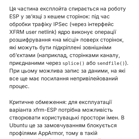
Ця частина експлойта спирається на роботу
ESP у зв’язці з кешем сторінок: під час
обробки трафіку IPSec (через інтерфейс
XFRM user netlink) ядро виконує операції
розшифрування «на місці» поверх сторінок,
які можуть бути підкріплені зовнішніми
об’єктами (наприклад, сторінками каналу,
приєднаними через
або
).
splice()
sendfile()
При цьому можлива запис за даними, на які
все ще має посилання непривілейований
процес.
Критичне обмеження: для експлуатації
варіанта xfrm-ESP потрібна можливість
створювати користувацькі простори імен. В
Ubuntu це за замовчуванням блокується
профілями AppArmor, тому в такій