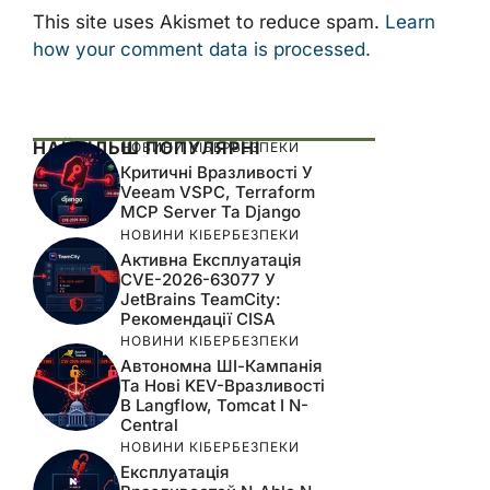
This site uses Akismet to reduce spam.
Learn
how your comment data is processed.
НАЙБІЛЬШ ПОПУЛЯРНІ
НОВИНИ КІБЕРБЕЗПЕКИ
Критичні Вразливості У
Veeam VSPC, Terraform
MCP Server Та Django
НОВИНИ КІБЕРБЕЗПЕКИ
Активна Експлуатація
CVE-2026-63077 У
JetBrains TeamCity:
Рекомендації CISA
НОВИНИ КІБЕРБЕЗПЕКИ
Автономна ШІ-Кампанія
Та Нові KEV-Вразливості
В Langflow, Tomcat І N-
Central
НОВИНИ КІБЕРБЕЗПЕКИ
Експлуатація