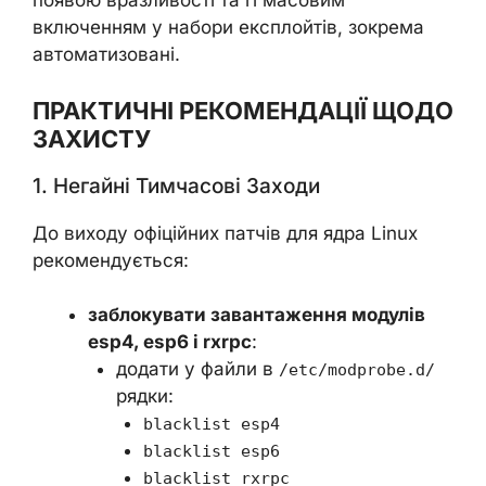
появою вразливості та її масовим
включенням у набори експлойтів, зокрема
автоматизовані.
ПРАКТИЧНІ РЕКОМЕНДАЦІЇ ЩОДО
ЗАХИСТУ
1. Негайні Тимчасові Заходи
До виходу офіційних патчів для ядра Linux
рекомендується:
заблокувати завантаження модулів
esp4, esp6 і rxrpc
:
додати у файли в
/etc/modprobe.d/
рядки:
blacklist esp4
blacklist esp6
blacklist rxrpc