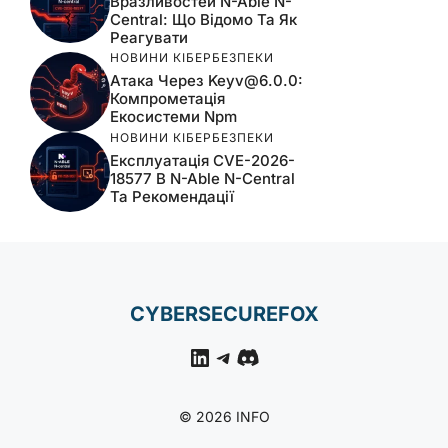
Вразливостей N-Able N-
Central: Що Відомо Та Як
Реагувати
НОВИНИ КІБЕРБЕЗПЕКИ
Атака Через
Keyv@6.0.0
:
Компрометація
Екосистеми Npm
НОВИНИ КІБЕРБЕЗПЕКИ
Експлуатація CVE-2026-
18577 В N-Able N-Central
Та Рекомендації
CYBERSECUREFOX
LinkedIn
Telegram
Discord
© 2026 INFO