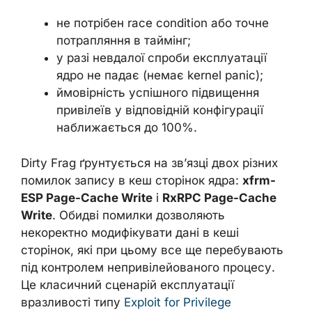
не потрібен race condition або точне
потрапляння в таймінг;
у разі невдалої спроби експлуатації
ядро не падає (немає kernel panic);
ймовірність успішного підвищення
привілеїв у відповідній конфігурації
наближається до 100%.
Dirty Frag ґрунтується на зв’язці двох різних
помилок запису в кеш сторінок ядра:
xfrm-
ESP Page-Cache Write
і
RxRPC Page-Cache
Write
. Обидві помилки дозволяють
некоректно модифікувати дані в кеші
сторінок, які при цьому все ще перебувають
під контролем непривілейованого процесу.
Це класичний сценарій експлуатації
вразливості типу
Exploit for Privilege