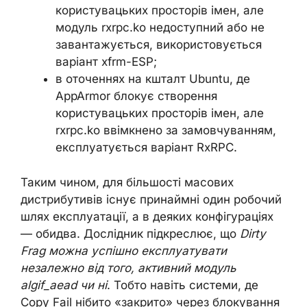
користувацьких просторів імен, але
модуль rxrpc.ko недоступний або не
завантажується, використовується
варіант xfrm-ESP;
в оточеннях на кшталт Ubuntu, де
AppArmor блокує створення
користувацьких просторів імен, але
rxrpc.ko ввімкнено за замовчуванням,
експлуатується варіант RxRPC.
Таким чином, для більшості масових
дистрибутивів існує принаймні один робочий
шлях експлуатації, а в деяких конфігураціях
— обидва. Дослідник підкреслює, що
Dirty
Frag можна успішно експлуатувати
незалежно від того, активний модуль
algif_aead чи ні
. Тобто навіть системи, де
Copy Fail нібито «закрито» через блокування