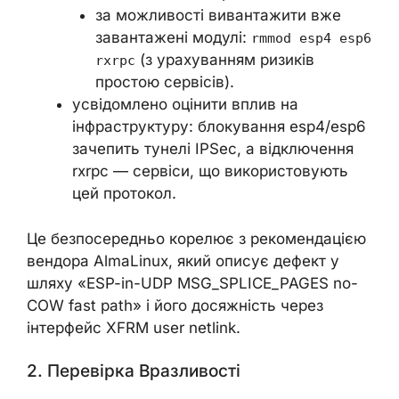
за можливості вивантажити вже
завантажені модулі:
rmmod esp4 esp6
(з урахуванням ризиків
rxrpc
простою сервісів).
усвідомлено оцінити вплив на
інфраструктуру: блокування esp4/esp6
зачепить тунелі IPSec, а відключення
rxrpc — сервіси, що використовують
цей протокол.
Це безпосередньо корелює з рекомендацією
вендора AlmaLinux, який описує дефект у
шляху «ESP-in-UDP MSG_SPLICE_PAGES no-
COW fast path» і його досяжність через
інтерфейс XFRM user netlink.
2. Перевірка Вразливості