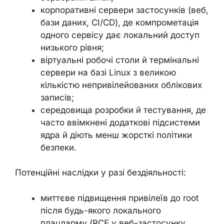
корпоративні сервери застосунків (веб,
бази даних, CI/CD), де компрометація
одного сервісу дає локальний доступ
низького рівня;
віртуальні робочі столи й термінальні
сервери на базі Linux з великою
кількістю непривілейованих облікових
записів;
середовища розробки й тестування, де
часто ввімкнені додаткові підсистеми
ядра й діють менш жорсткі політики
безпеки.
Потенційні наслідки у разі бездіяльності:
миттєве підвищення привілеїв до root
після будь-якого локального
плацдарму (RCE у веб-застосунку,