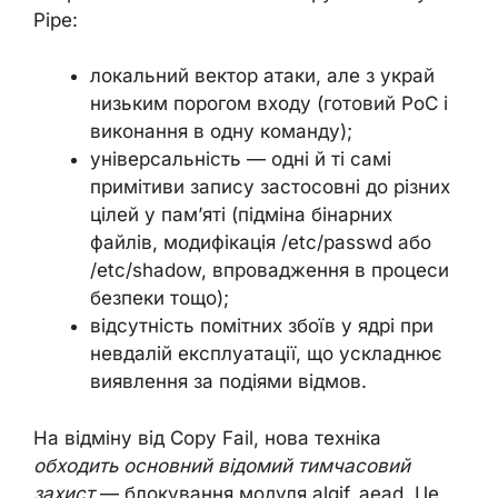
Pipe:
локальний вектор атаки, але з украй
низьким порогом входу (готовий PoC і
виконання в одну команду);
універсальність — одні й ті самі
примітиви запису застосовні до різних
цілей у пам’яті (підміна бінарних
файлів, модифікація /etc/passwd або
/etc/shadow, впровадження в процеси
безпеки тощо);
відсутність помітних збоїв у ядрі при
невдалій експлуатації, що ускладнює
виявлення за подіями відмов.
На відміну від Copy Fail, нова техніка
обходить основний відомий тимчасовий
захист
— блокування модуля algif_aead. Це