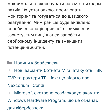
максимально скорочувати час між виходом
патчів і їх установкою, посилювати
моніторинг та готуватися до швидкого
реагування. Чим раніше буде виявлено
спроби ескалації привілеїв і вимкнення
захисту, тим вищі шанси запобігти
серйозному інциденту та зменшити
потенційні збитки.
Categories
Новини кібербезпеки
Нові варіанти ботнета Mirai атакують TBK
DVR та роутери TP-Link: що відомо про
Nexcorium і Condi
Microsoft екстрено розблоковує акаунти
Windows Hardware Program: що це означає
для кібербезпеки