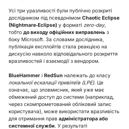
Усі три уразливості були публічно розкриті
дослідником під псевдонімом
Chaotic Eclipse
(Nightmare‑Eclipse)
у форматі
zero-day
,
тобто
до виходу офіційних виправлень
з
боку Microsoft. За словами дослідника,
публікація експлойтів стала реакцією на
дискусію навколо відповідального розкриття
вразливостей і взаємодії з вендором.
BlueHammer
і
RedSun
належать до класу
локальної ескалації привілеїв (LPE)
. Це
означає, що зловмисник, який уже має
обмежений доступ до системи (наприклад,
через скомпрометований обліковий запис
користувача), може використати вразливість
для отримання прав
адміністратора або
системної служби
. У результаті