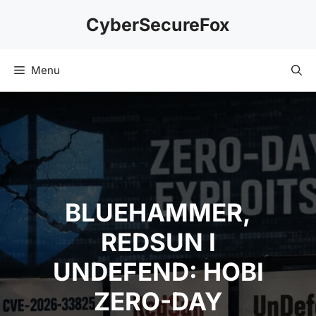
Skip
CyberSecureFox
to
content
Menu
BLUEHAMMER,
REDSUN І
UNDEFEND: НОВІ
ZERO-DAY