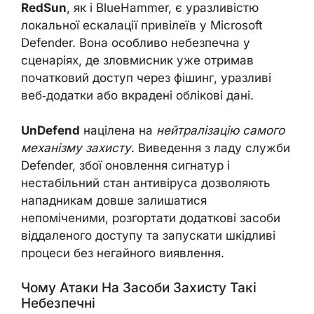
RedSun
, як і BlueHammer, є уразливістю
локальної ескалації привілеїв у Microsoft
Defender. Вона особливо небезпечна у
сценаріях, де зловмисник уже отримав
початковий доступ через фішинг, уразливі
веб‑додатки або вкрадені облікові дані.
UnDefend
націлена на
нейтралізацію самого
механізму захисту
. Виведення з ладу служби
Defender, збої оновлення сигнатур і
нестабільний стан антивіруса дозволяють
нападникам довше залишатися
непоміченими, розгортати додаткові засоби
віддаленого доступу та запускати шкідливі
процеси без негайного виявлення.
Чому Атаки На Засоби Захисту Такі
Небезпечні