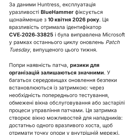
За даними Huntress, експлуатація
уразливості
BlueHammer
фіксується
щонайменше з
10 квітня 2026 року
. Ця
вразливість отримала ідентифікатор
CVE‑2026‑33825
і була виправлена Microsoft
у рамках останнього циклу оновлень
Patch
Tuesday
, випущеного цього тижня.
Попри наявність патча,
ризики для
організацій залишаються значними
. У
багатьох середовищах оновлення безпеки
встановлюються із затримкою: через
необхідність попереднього тестування,
обмежені вікна обслуговування або застарілі
процеси управління патчами. Ця затримка
створює вікно можливостей для нападників:
достатньо одного вразливого хоста, щоб
отримати точку опори у внутрішній мережі.