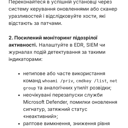
Переконайтеся в успішній установці через
систему керування оновленнями або сканер
уразливостей і відслідковуйте хости, які
відстають за патчами.
2. Посилений моніторинг підозрілої
активності.
Налаштуйте в EDR, SIEM чи
журналах подій детектування за такими
індикаторами:
нетипове або часте використання
команд
,
,
whoami /priv
cmdkey /list
net
та аналогічних утиліт розвідки;
group
неочікувані перезапуски служби
Microsoft Defender, помилки оновлення
сигнатур, затяжний статус
«неактивний»;
раптове вимкнення, зниження рівня