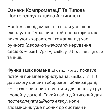
Ознаки Компрометації Та Типова
Постексплуатаційна Активність
Huntress повідомляє, що після успішної
експлуатації уразливостей оператори атак
виконують характерні команди під час
ручного (
hands-on-keyboard
) керування
сесією:
,
,
whoami /priv
cmdkey /list
net group
та інші.
Функції цих команд:
показує
whoami /priv
поточні привілеї користувача;
cmdkey /list
дає змогу виявити збережені облікові дані;
використовується для аналізу груп
net group
і ролей у домені. Такий набір дій типовий для
постексплуатаційного етапу
, коли
зловмисник уже проник до системи й