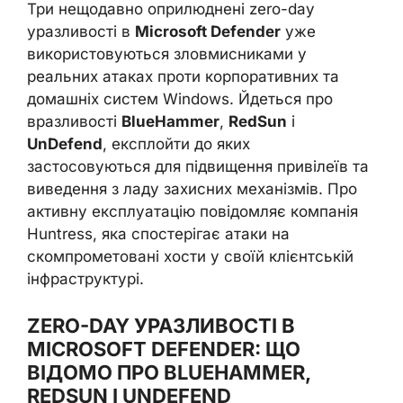
Три нещодавно оприлюднені zero-day
уразливості в
Microsoft Defender
уже
використовуються зловмисниками у
реальних атаках проти корпоративних та
домашніх систем Windows. Йдеться про
вразливості
BlueHammer
,
RedSun
і
UnDefend
, експлойти до яких
застосовуються для підвищення привілеїв та
виведення з ладу захисних механізмів. Про
активну експлуатацію повідомляє компанія
Huntress, яка спостерігає атаки на
скомпрометовані хости у своїй клієнтській
інфраструктурі.
ZERO-DAY УРАЗЛИВОСТІ В
MICROSOFT DEFENDER: ЩО
ВІДОМО ПРО BLUEHAMMER,
REDSUN І UNDEFEND