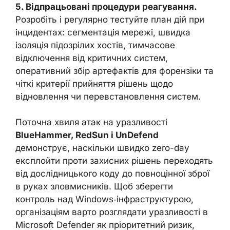
5. Відпрацьовані процедури реагування.
Розробіть і регулярно тестуйте план дій при
інцидентах: сегментація мережі, швидка
ізоляція підозрілих хостів, тимчасове
відключення від критичних систем,
оперативний збір артефактів для форензіки та
чіткі критерії прийняття рішень щодо
відновлення чи перевстановлення систем.
Поточна хвиля атак на уразливості
BlueHammer, RedSun і UnDefend
демонструє, наскільки швидко zero-day
експлойти проти захисних рішень переходять
від дослідницького коду до повноцінної зброї
в руках зловмисників. Щоб зберегти
контроль над Windows‑інфраструктурою,
організаціям варто розглядати уразливості в
Microsoft Defender як пріоритетний ризик,