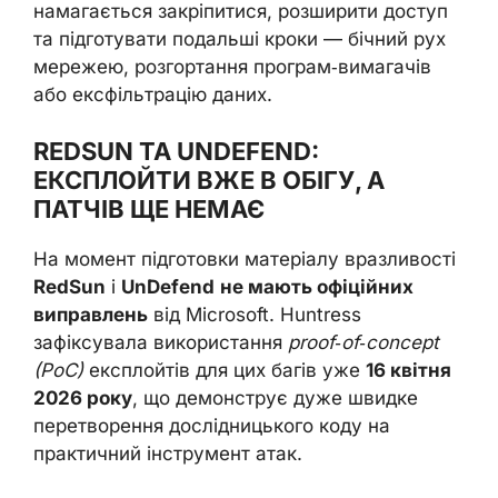
намагається закріпитися, розширити доступ
та підготувати подальші кроки — бічний рух
мережею, розгортання програм‑вимагачів
або ексфільтрацію даних.
REDSUN ТА UNDEFEND:
ЕКСПЛОЙТИ ВЖЕ В ОБІГУ, А
ПАТЧІВ ЩЕ НЕМАЄ
На момент підготовки матеріалу вразливості
RedSun
і
UnDefend
не мають офіційних
виправлень
від Microsoft. Huntress
зафіксувала використання
proof‑of‑concept
(PoC)
експлойтів для цих багів уже
16 квітня
2026 року
, що демонструє дуже швидке
перетворення дослідницького коду на
практичний інструмент атак.