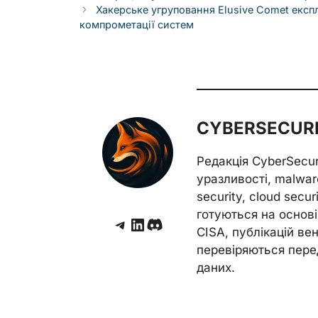
Хакерське угруповання Elusive Comet експ
компрометації систем
CYBERSECURE
Редакція CyberSecu
уразливості, malwar
security, cloud secur
готуються на основі 
Telegram
LinkedIn
Discord
CISA, публікацій венд
перевіряються пере
даних.