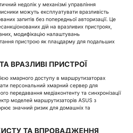
тичний недолік у механізмі управління
вмисники можуть експлуатувати вразливість
них запитів без попередньої авторизації. Це
санкціонованих дій на вразливих пристроях,
аних, модифікацію налаштувань
стання пристрою як плацдарму для подальших
ТА ВРАЗЛИВІ ПРИСТРОЇ
цією хмарного доступу в маршрутизаторах
ати персональний хмарний сервер для
вого передавання медіаконтенту та синхронізації
пектр моделей маршрутизаторів ASUS з
орює значний ризик для домашніх та
ХИСТУ ТА ВПРОВАДЖЕННЯ