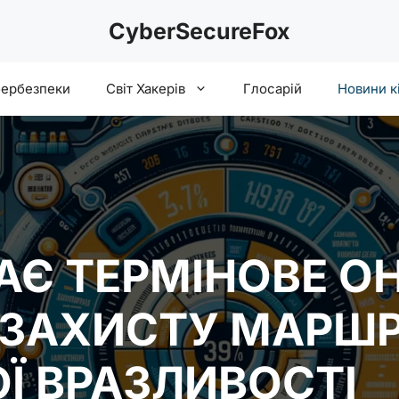
CyberSecureFox
бербезпеки
Світ Хакерів
Глосарій
Новини к
АЄ ТЕРМІНОВЕ О
 ЗАХИСТУ МАРШР
Ї ВРАЗЛИВОСТІ