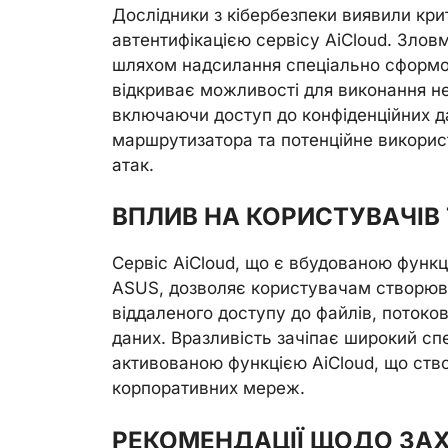
Дослідники з кібербезпеки виявили кри
автентифікацією сервісу AiCloud. Зло
шляхом надсилання спеціально сформова
відкриває можливості для виконання не
включаючи доступ до конфіденційних д
маршрутизатора та потенційне викори
атак.
ВПЛИВ НА КОРИСТУВАЧІВ 
Сервіс AiCloud, що є вбудованою функ
ASUS, дозволяє користувачам створюв
віддаленого доступу до файлів, потоко
даних. Вразливість зачіпає широкий с
активованою функцією AiCloud, що ств
корпоративних мереж.
РЕКОМЕНДАЦІЇ ЩОДО ЗА