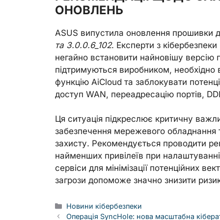
ОНОВЛЕНЬ
ASUS випустила оновлення прошивки д
та 3.0.0.6_102
. Експерти з кібербезпе
негайно встановити найновішу версію 
підтримуються виробником, необхідно 
функцію AiCloud та заблокувати потенц
доступ WAN, переадресацію портів, DDN
Ця ситуація підкреслює критичну важл
забезпечення мережевого обладнання т
захисту. Рекомендується проводити ре
найменших привілеїв при налаштуванні 
сервіси для мінімізації потенційних век
загрози допоможе значно знизити ризи
Categories
Новини кібербезпеки
Операція SyncHole: нова масштабна кібера