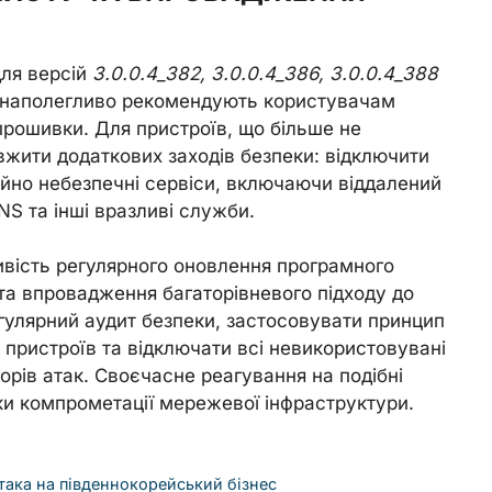
ля версій
3.0.0.4_382, 3.0.0.4_386, 3.0.0.4_388
ки наполегливо рекомендують користувачам
прошивки. Для пристроїв, що більше не
вжити додаткових заходів безпеки: відключити
ійно небезпечні сервіси, включаючи віддалений
S та інші вразливі служби.
ивість регулярного оновлення програмного
а впровадження багаторівневого підходу до
гулярний аудит безпеки, застосовувати принцип
пристроїв та відключати всі невикористовувані
торів атак. Своєчасне реагування на подібні
ки компрометації мережевої інфраструктури.
така на південнокорейський бізнес