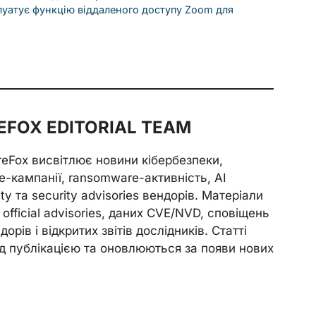
луатує функцію віддаленого доступу Zoom для
FOX EDITORIAL TEAM
reFox висвітлює новини кібербезпеки,
e-кампанії, ransomware-активність, AI
ity та security advisories вендорів. Матеріали
official advisories, даних CVE/NVD, сповіщень
орів і відкритих звітів дослідників. Статті
д публікацією та оновлюються за появи нових