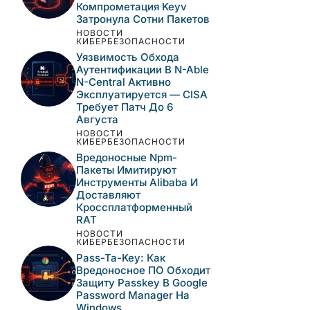
Компрометация Keyv
Затронула Сотни Пакетов
НОВОСТИ
КИБЕРБЕЗОПАСНОСТИ
Уязвимость Обхода
Аутентификации В N-Able
N-Central Активно
Эксплуатируется — CISA
Требует Патч До 6
Августа
НОВОСТИ
КИБЕРБЕЗОПАСНОСТИ
Вредоносные Npm-
Пакеты Имитируют
Инструменты Alibaba И
Доставляют
Кроссплатформенный
RAT
НОВОСТИ
КИБЕРБЕЗОПАСНОСТИ
Pass-Ta-Key: Как
Вредоносное ПО Обходит
Защиту Passkey В Google
Password Manager На
Windows