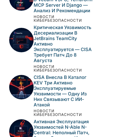
MCP Server И Django —
Анализ И Рекомендации
НОВОСТИ
КИБЕРБЕЗОПАСНОСТИ
Критическая Уязвимость
Десериализации В
JetBrains TeamCity
Активно
Эксплуатируется — CISA
Требует Патч До 8
Августа
НОВОСТИ
КИБЕРБЕЗОПАСНОСТИ
CISA Внесла В Каталог
KEV Три Активно
Эксплуатируемые
Уязвимости — Одну Из
Них Связывают С ИИ-
Атакой
НОВОСТИ
КИБЕРБЕЗОПАСНОСТИ
Активная Эксплуатация
Уязвимостей N-Able N-
Central: Неполный Патч,