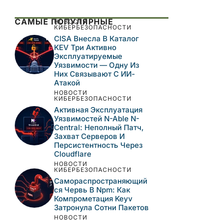
САМЫЕ ПОПУЛЯРНЫЕ
НОВОСТИ
КИБЕРБЕЗОПАСНОСТИ
CISA Внесла В Каталог
KEV Три Активно
Эксплуатируемые
Уязвимости — Одну Из
Них Связывают С ИИ-
Атакой
НОВОСТИ
КИБЕРБЕЗОПАСНОСТИ
Активная Эксплуатация
Уязвимостей N-Able N-
Central: Неполный Патч,
Захват Серверов И
Персистентность Через
Cloudflare
НОВОСТИ
КИБЕРБЕЗОПАСНОСТИ
Самораспространяющий
Ся Червь В Npm: Как
Компрометация Keyv
Затронула Сотни Пакетов
НОВОСТИ