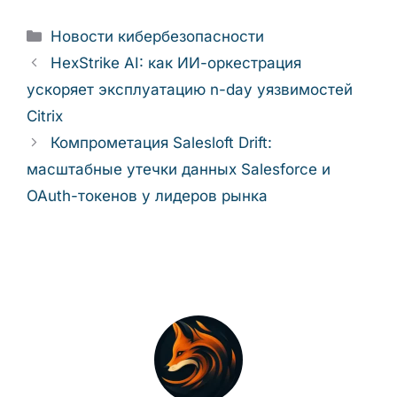
Рубрики
Новости кибербезопасности
HexStrike AI: как ИИ-оркестрация
ускоряет эксплуатацию n-day уязвимостей
Citrix
Компрометация Salesloft Drift:
масштабные утечки данных Salesforce и
OAuth-токенов у лидеров рынка