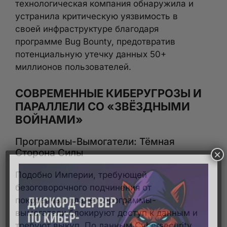
технологическая компания обнаружила и
устранила критическую уязвимость в
своей инфраструктуре благодаря
программе Bug Bounty, предотвратив
потенциальную утечку данных 50+
миллионов пользователей.
СОВРЕМЕННЫЕ КИБЕРУГРОЗЫ И
ПАРАЛЛЕЛИ СО «ЗВЁЗДНЫМИ
ВОЙНАМИ»
Программы-Вымогатели: Тёмная
Сторона Силы
×
Подобно Империи, требующей
безоговорочного подчинения от
покоренных планет, программы-
вымогатели блокируют доступ к данным и
требуют выкуп. По данным Cybersecurity