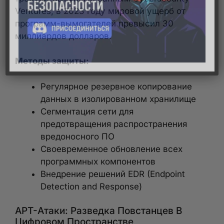
Ventures, в 2023 году мировой ущерб от
программ-вымогателей превысил 30
миллиардов долларов.
Методы защиты:
Регулярное резервное копирование
данных в изолированном хранилище
Сегментация сети для
предотвращения распространения
вредоносного ПО
Своевременное обновление всех
программных компонентов
Внедрение решений EDR (Endpoint
Detection and Response)
APT-Атаки: Разведка Повстанцев В
Цифровом Пространстве