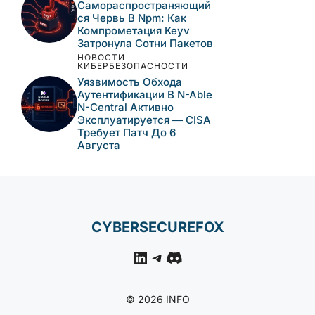
Них Связывают С ИИ-
Атакой
НОВОСТИ
КИБЕРБЕЗОПАСНОСТИ
Активная Эксплуатация
Уязвимостей N-Able N-
Central: Неполный Патч,
Захват Серверов И
Персистентность Через
Cloudflare
НОВОСТИ
КИБЕРБЕЗОПАСНОСТИ
Самораспространяющи
Йся Червь В Npm: Как
Компрометация Keyv
Затронула Сотни
Пакетов
НОВОСТИ
КИБЕРБЕЗОПАСНОСТИ
Уязвимость Обхода
Аутентификации В N-
Able N-Central Активно
Эксплуатируется —
CISA Требует Патч До 6
Августа