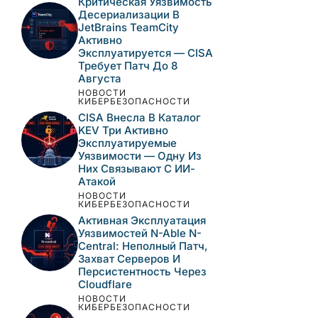
САМЫЕ ПОПУЛЯРНЫЕ
НОВОСТИ
КИБЕРБЕЗОПАСНОСТИ
Критические
Уязвимости В Veeam
VSPC, Terraform MCP
Server И Django —
Анализ И Рекомендации
НОВОСТИ
КИБЕРБЕЗОПАСНОСТИ
Критическая
Уязвимость
Десериализации В
JetBrains TeamCity
Активно
Эксплуатируется —
CISA Требует Патч До 8
Августа
НОВОСТИ
КИБЕРБЕЗОПАСНОСТИ
CISA Внесла В Каталог
KEV Три Активно
Эксплуатируемые
Уязвимости — Одну Из