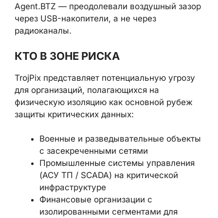
При этом важно подчеркнуть: все
подобные каналы на основе
электромагнитных излучений остаются
лабораторными исследованиями
.
Реальные атаки на изолированные
системы — Stuxnet, Agent.BTZ —
преодолевали воздушный зазор через USB-
накопители, а не через радиоканалы.
КТО В ЗОНЕ РИСКА
TrojPix представляет потенциальную угрозу
для организаций, полагающихся на
физическую изоляцию как основной рубеж
защиты критических данных:
Военные и разведывательные
объекты с засекреченными сетями