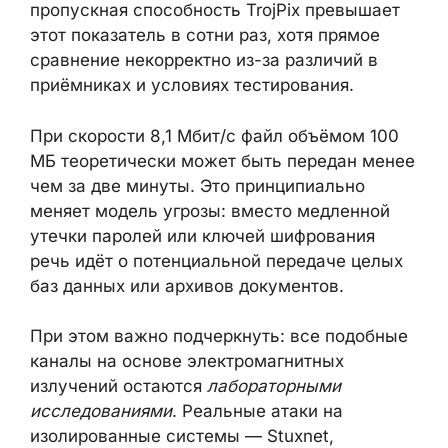
использующий аналогичный принцип с
приёмниками стандарта LoRa, по данным
исследователей, достиг 21,6 кбит/с при
дальности 87,5 метров. Заявленная
пропускная способность TrojPix превышает
этот показатель в сотни раз, хотя прямое
сравнение некорректно из-за различий в
приёмниках и условиях тестирования.
При скорости 8,1 Мбит/с файл объёмом 100
МБ теоретически может быть передан
менее чем за две минуты. Это
принципиально меняет модель угрозы:
вместо медленной утечки паролей или
ключей шифрования речь идёт о
потенциальной передаче целых баз данных
или архивов документов.