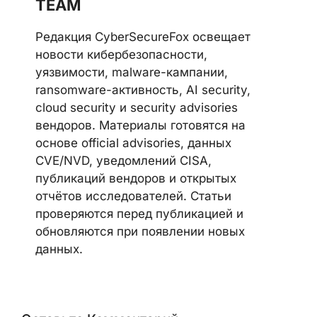
Telegram
LinkedIn
Discord
CYBERSECUREFOX EDITORIAL
TEAM
Редакция CyberSecureFox освещает
новости кибербезопасности,
уязвимости, malware-кампании,
ransomware-активность, AI security,
cloud security и security advisories
вендоров. Материалы готовятся на
основе official advisories, данных
CVE/NVD, уведомлений CISA,
публикаций вендоров и открытых