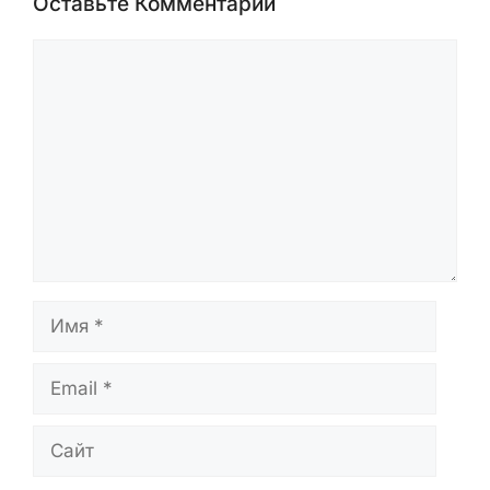
отчётов исследователей. Статьи
проверяются перед публикацией и
обновляются при появлении новых
данных.
Оставьте Комментарий
Комментарий