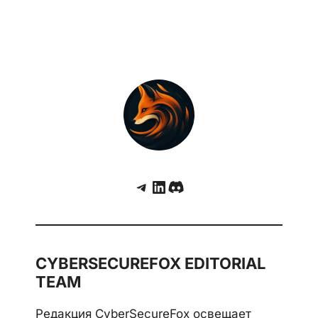
Telegram
LinkedIn
Discord
CYBERSECUREFOX EDITORIAL
TEAM
Редакция CyberSecureFox освещает