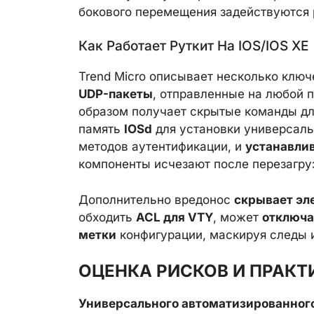
бокового перемещения задействуются
Как Работает Руткит На IOS/IOS XE
Trend Micro описывает несколько клю
UDP-пакеты
, отправленные на любой п
образом получает скрытые команды дл
память
IOSd
для установки универсаль
методов аутентификации, и
устанавлив
компоненты исчезают после перезагруз
Дополнительно вредонос
скрывает эл
обходить
ACL для VTY
, может
отключа
метки
конфигурации, маскируя следы 
ОЦЕНКА РИСКОВ И ПРАК
Универсального автоматизированного