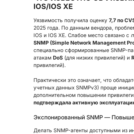
IOS/IOS XE
Уязвимость получила оценку
7,7 по CV
2025 года. По данным вендора, пробл
IOS и IOS XE. Слабое место связано с
п
SNMP (Simple Network Management Pro
специально сформированные SNMP-пакет
атакам
DoS
(для низких привилегий) и
привилегий).
Практически это означает, что облада
учетных данных SNMPv3) проще иниции
дополнительном повышении привилеги
подтверждала активную эксплуатаци
Экспонированный SNMP — Повыше
Делать SNMP-агенты доступными из ин