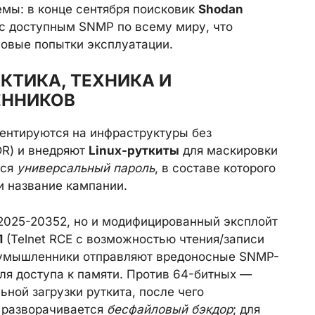
мы: в конце сентября поисковик
Shodan
с доступным SNMP по всему миру, что
овые попытки эксплуатации.
АКТИКА, ТЕХНИКА И
ЕННИКОВ
иентируются на инфраструктуры без
DR) и внедряют
Linux-руткиты
для маскировки
тся
универсальный пароль
, в составе которого
 название кампании.
-2025-20352, но и модифицированный эксплойт
1
(Telnet RCE с возможностью чтения/записи
лоумышленники отправляют вредоносные SNMP-
для доступа к памяти. Против 64-битных —
ной загрузки руткита, после чего
 разворачивается
бесфайловый бэкдор
; для