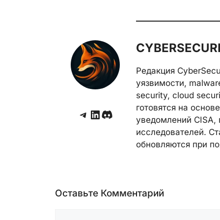
CYBERSECURE
Редакция CyberSecu
уязвимости, malwar
security, cloud secu
готовятся на основе 
Telegram
LinkedIn
Discord
уведомлений CISA, 
исследователей. Ст
обновляются при по
Оставьте Комментарий
Комментарий