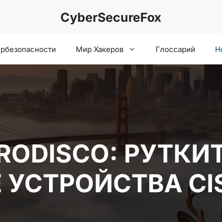
CyberSecureFox
ербезопасности
Мир Хакеров
Глоссарий
Н
ERODISCO: РУТКИ
 УСТРОЙСТВА CI