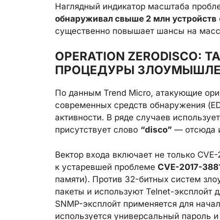
Наглядный индикатор масштаба пробле
обнаруживал свыше 2 млн устройств
существенно повышает шансы на масс
OPERATION ZERODISCO: Т
ПРОЦЕДУРЫ ЗЛОУМЫШЛ
По данным Trend Micro, атакующие ор
современных средств обнаружения (E
активности. В ряде случаев используе
присутствует слово
“disco”
— отсюда и
Вектор входа включает не только CVE
к устаревшей проблеме
CVE-2017-388
памяти). Против 32-битных систем з
пакеты и используют Telnet-эксплойт 
SNMP-эксплойт применяется для началь
используется универсальный пароль и