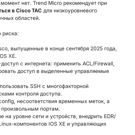
 момент нет. Trend Micro рекомендует при
ься в Cisco TAC
для низкоуровневого
очных областей.
 риска:
sco, выпущенные в конце сентября 2025 года,
IOS XE.
оступ с интернета: применить ACL/Firewall,
ровать доступ в выделенные управляемые
спользовать SSH с многофакторной
сками контроля доступа.
onfig, несоответствия временных меток, а
 произвольным портам.
е на уровне сети и устройств, внедрить EDR/
Linux-компонентов IOS XE и управляющих