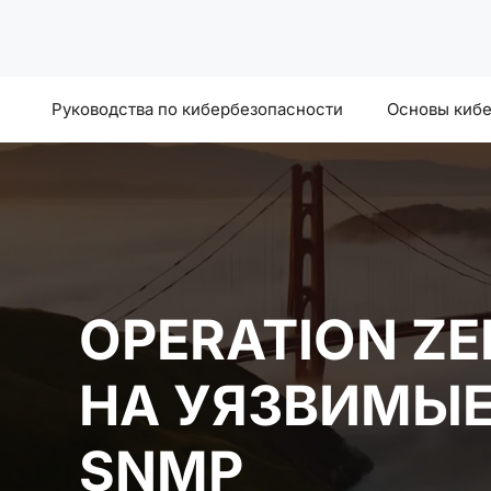
Перейти
к
содержимому
Руководства по кибербезопасности
Основы киб
OPERATION Z
НА УЯЗВИМЫЕ
SNMP