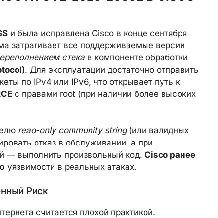
SS
и была исправлена Cisco в конце сентября
ема затрагивает все поддерживаемые версии
ереполнением стека
в компоненте обработки
tocol)
. Для эксплуатации достаточно отправить
ы по IPv4 или IPv6, что открывает путь к
RCE
с правами root (при наличии более высоких
телю
read-only community string
(или валидных
ровать отказ в обслуживании, а при
й — выполнить произвольный код.
Cisco ранее
ю
уязвимости в реальных атаках.
нный Риск
тернета считается плохой практикой.