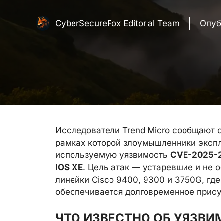
CyberSecureFox Editorial Team
Опуб
Исследователи Trend Micro сообщают о
рамках которой злоумышленники экспл
используемую уязвимость
CVE-2025-
IOS XE
. Цель атак — устаревшие и не 
линейки Cisco 9400, 9300 и 3750G, гд
обеспечивается долговременное прису
ЧТО ИЗВЕСТНО ОБ УЯЗВИМ