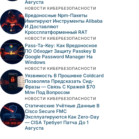
Августа
НОВОСТИ КИБЕРБЕЗОПАСНОСТИ
Вредоносные Npm-Пакеты
Имитируют Инструменты Alibaba
И Доставляют
Кроссплатформенный RAT
НОВОСТИ КИБЕРБЕЗОПАСНОСТИ
Pass-Ta-Key: Как Вредоносное
ПО Обходит Защиту Passkey В
Google Password Manager На
Windows
НОВОСТИ КИБЕРБЕЗОПАСНОСТИ
Уязвимость В Прошивке Coldcard
Позволяла Предсказать Сид-
Фразы — Связь С Кражей $70
Млн Под Вопросом
НОВОСТИ КИБЕРБЕЗОПАСНОСТИ
Статические Учётные Данные В
Cisco Secure FMC
Эксплуатируются Как Zero-Day
— CISA Требует Патча До 1
Августа