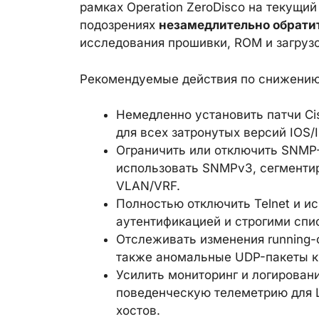
рамках Operation ZeroDisco на текущий
подозрениях
незамедлительно обратит
исследования прошивки, ROM и загруз
Рекомендуемые действия по снижению
Немедленно установить патчи Ci
для всех затронутых версий IOS/
Ограничить или отключить SNMP-д
использовать SNMPv3, сегменти
VLAN/VRF.
Полностью отключить Telnet и и
аутентификацией и строгими спи
Отслеживать изменения running-c
также аномальные UDP-пакеты к
Усилить мониторинг и логировани
поведенческую телеметрию для 
хостов.