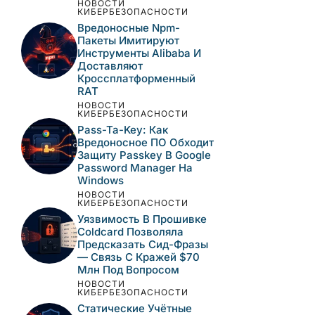
НОВОСТИ
КИБЕРБЕЗОПАСНОСТИ
Вредоносные Npm-
Пакеты Имитируют
Инструменты Alibaba И
Доставляют
Кроссплатформенный
RAT
НОВОСТИ
КИБЕРБЕЗОПАСНОСТИ
Pass-Ta-Key: Как
Вредоносное ПО Обходит
Защиту Passkey В Google
Password Manager На
Windows
НОВОСТИ
КИБЕРБЕЗОПАСНОСТИ
Уязвимость В Прошивке
Coldcard Позволяла
Предсказать Сид-Фразы
— Связь С Кражей $70
Млн Под Вопросом
НОВОСТИ
КИБЕРБЕЗОПАСНОСТИ
Статические Учётные