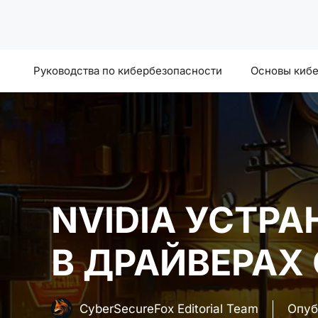
Перейти
к
содержимому
Руководства по кибербезопасности
Основы киб
NVIDIA УСТР
В ДРАЙВЕРАХ 
CyberSecureFox Editorial Team
Опуб