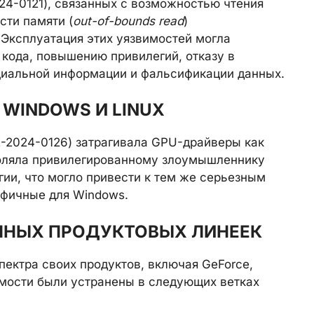
24-0121), связанных с возможностью чтения
сти памяти (
out-of-bounds read
)
Эксплуатация этих уязвимостей могла
кода, повышению привилегий, отказу в
циальной информации и фальсификации данных.
WINDOWS И LINUX
E-2024-0126) затрагивала GPU-драйверы как
зволяла привилегированному злоумышленнику
ии, что могло привести к тем же серьезным
ифичные для Windows.
ЧНЫХ ПРОДУКТОВЫХ ЛИНЕЕК
пектра своих продуктов, включая GeForce,
вимости были устранены в следующих ветках