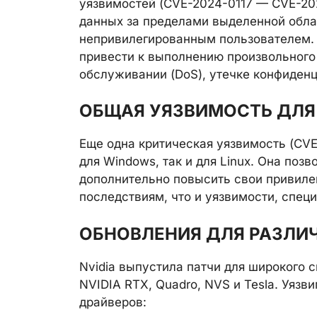
уязвимостей (CVE-2024-0117 — CVE-20
данных за пределами выделенной обла
непривилегированным пользователем. 
привести к выполнению произвольного 
обслуживании (DoS), утечке конфиден
ОБЩАЯ УЯЗВИМОСТЬ ДЛЯ 
Еще одна критическая уязвимость (CV
для Windows, так и для Linux. Она по
дополнительно повысить свои привилег
последствиям, что и уязвимости, спец
ОБНОВЛЕНИЯ ДЛЯ РАЗЛИ
Nvidia выпустила патчи для широкого с
NVIDIA RTX, Quadro, NVS и Tesla. Уяз
драйверов: