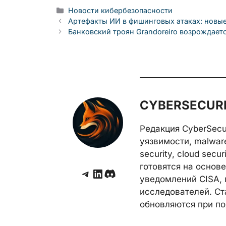
Рубрики
Новости кибербезопасности
Артефакты ИИ в фишинговых атаках: новы
Банковский троян Grandoreiro возрождаетс
CYBERSECURE
Редакция CyberSecu
уязвимости, malwar
security, cloud secu
готовятся на основе 
Telegram
LinkedIn
Discord
уведомлений CISA, 
исследователей. Ст
обновляются при по