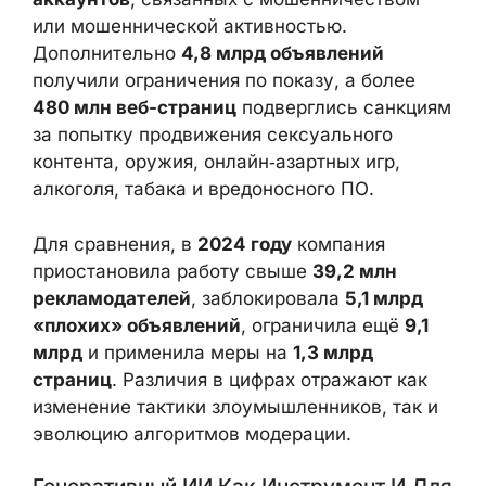
пользователям.
В общей сложности было удалено или
заблокировано
602 млн объявлений
и
4
млн аккаунтов
, связанных с
мошенничеством или мошеннической
активностью. Дополнительно
4,8 млрд
объявлений
получили ограничения по
показу, а более
480 млн веб-страниц
подверглись санкциям за попытку
продвижения сексуального контента,
оружия, онлайн‑азартных игр, алкоголя,
табака и вредоносного ПО.
Для сравнения, в
2024 году
компания
приостановила работу свыше
39,2 млн
рекламодателей
, заблокировала
5,1 млрд