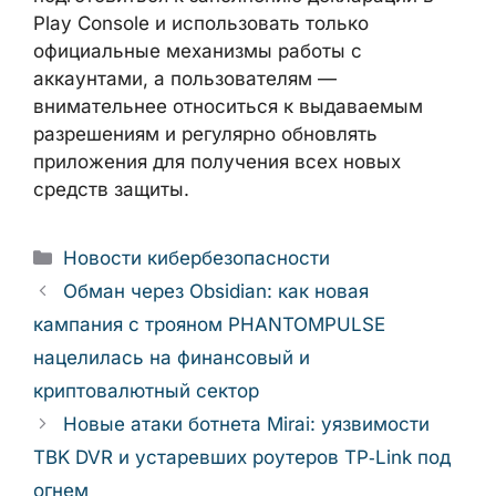
получают больший контроль над
контактами и геолокацией, бизнес — более
защищённый канал распространения
приложений и рекламы, а
злоумышленникам становится сложнее
масштабировать атаки. Разработчикам
стоит уже сейчас оптимизировать запросы
к данным, подготовиться к заполнению
деклараций в Play Console и использовать
только официальные механизмы работы с
аккаунтами, а пользователям —
внимательнее относиться к выдаваемым
разрешениям и регулярно обновлять
приложения для получения всех новых
средств защиты.
Рубрики
Новости кибербезопасности