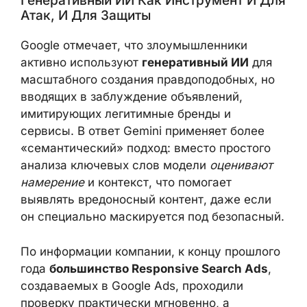
«плохих» объявлений
, ограничила ещё
9,1
млрд
и применила меры на
1,3 млрд
страниц
. Различия в цифрах отражают как
изменение тактики злоумышленников, так
и эволюцию алгоритмов модерации.
Генеративный ИИ Как Инструмент И
Для Атак, И Для Защиты
Google отмечает, что злоумышленники
активно используют
генеративный ИИ
для
масштабного создания правдоподобных, но
вводящих в заблуждение объявлений,
имитирующих легитимные бренды и
сервисы. В ответ Gemini применяет более
«семантический» подход: вместо простого
анализа ключевых слов модели
оценивают
намерение
и контекст, что помогает
выявлять вредоносный контент, даже если