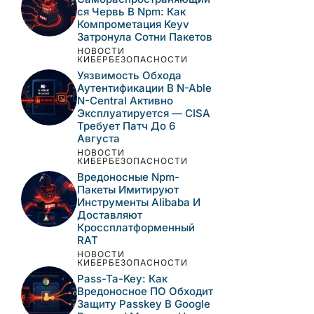
САМЫЕ ПОПУЛЯРНЫЕ
НОВОСТИ
КИБЕРБЕЗОПАСНОСТИ
Активная Эксплуатация
Уязвимостей N-Able N-
Central: Неполный Патч,
Захват Серверов И
Персистентность Через
Cloudflare
НОВОСТИ
КИБЕРБЕЗОПАСНОСТИ
Самораспространяющи
Йся Червь В Npm: Как
Компрометация Keyv
Затронула Сотни
Пакетов
НОВОСТИ
КИБЕРБЕЗОПАСНОСТИ
Уязвимость Обхода
Аутентификации В N-
Able N-Central Активно
Эксплуатируется —
CISA Требует Патч До 6
Августа
НОВОСТИ
КИБЕРБЕЗОПАСНОСТИ