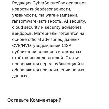
Telegram
LinkedIn
Discord
CYBERSECUREFOX EDITORIAL
TEAM
Редакция CyberSecureFox освещает
новости кибербезопасности,
уязвимости, malware-кампании,
ransomware-активность, AI security,
cloud security и security advisories
вендоров. Материалы готовятся на
основе official advisories, данных
CVE/NVD, уведомлений CISA,
публикаций вендоров и открытых
отчётов исследователей. Статьи