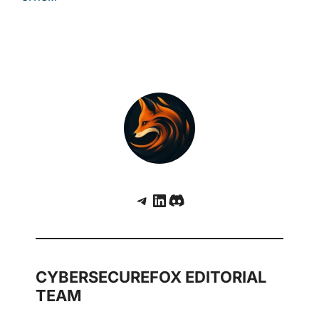
Обман через Obsidian: как новая
кампания с трояном PHANTOMPULSE
нацелилась на финансовый и
криптовалютный сектор
Новые атаки ботнета Mirai: уязвимости
TBK DVR и устаревших роутеров TP‑Link
под огнем