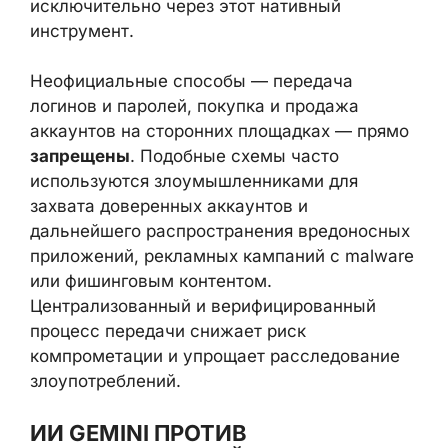
внедряет
встроенный механизм передачи
владения
аккаунтом прямо в Play Console.
С
27 мая 2026 года
компания рекомендует
проводить все изменения владельца
(продажа, передача внутри группы
компаний и т.п.) исключительно через этот
нативный инструмент.
Неофициальные способы — передача
логинов и паролей, покупка и продажа
аккаунтов на сторонних площадках —
прямо
запрещены
. Подобные схемы часто
используются злоумышленниками для
захвата доверенных аккаунтов и
дальнейшего распространения
вредоносных приложений, рекламных
кампаний с malware или фишинговым
контентом. Централизованный и