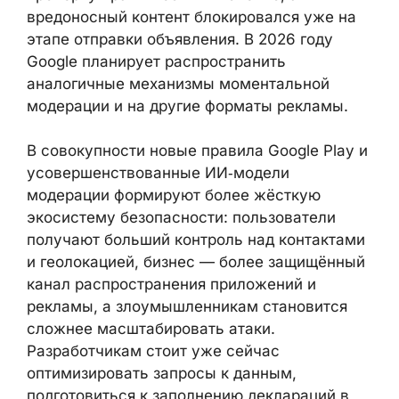
он специально маскируется под
безопасный.
По информации компании, к концу
прошлого года
большинство Responsive
Search Ads
, создаваемых в Google Ads,
проходили проверку практически
мгновенно, а вредоносный контент
блокировался уже на этапе отправки
объявления. В 2026 году Google планирует
распространить аналогичные механизмы
моментальной модерации и на другие
форматы рекламы.
В совокупности новые правила Google Play
и усовершенствованные ИИ‑модели
модерации формируют более жёсткую
экосистему безопасности: пользователи