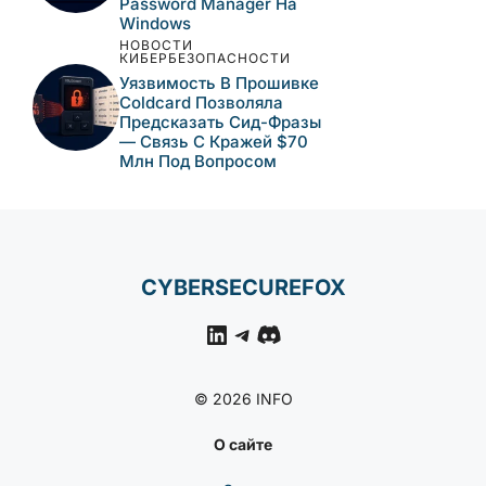
Вредоносные Npm-
Пакеты Имитируют
Инструменты Alibaba И
Доставляют
Кроссплатформенный
RAT
НОВОСТИ
КИБЕРБЕЗОПАСНОСТИ
Pass-Ta-Key: Как
Вредоносное ПО
Обходит Защиту
Passkey В Google
Password Manager На
Windows
НОВОСТИ
КИБЕРБЕЗОПАСНОСТИ
Уязвимость В Прошивке
Coldcard Позволяла
Предсказать Сид-Фразы
— Связь С Кражей $70
Млн Под Вопросом