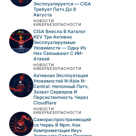
Эксплуатируется — CISA
Требует Патч До 8
Августа
НОВОСТИ
КИБЕРБЕЗОПАСНОСТИ
CISA Внесла В Каталог
KEV Три Активно
Эксплуатируемые
Уязвимости — Одну Из
Них Связывают С ИИ-
Атакой
НОВОСТИ
КИБЕРБЕЗОПАСНОСТИ
Активная Эксплуатация
Уязвимостей N-Able N-
Central: Неполный Патч,
Захват Серверов И
Персистентность Через
Cloudflare
НОВОСТИ
КИБЕРБЕЗОПАСНОСТИ
Самораспространяющий
Ся Червь В Npm: Как
Компрометация Keyv
Затронула Сотни Пакетов