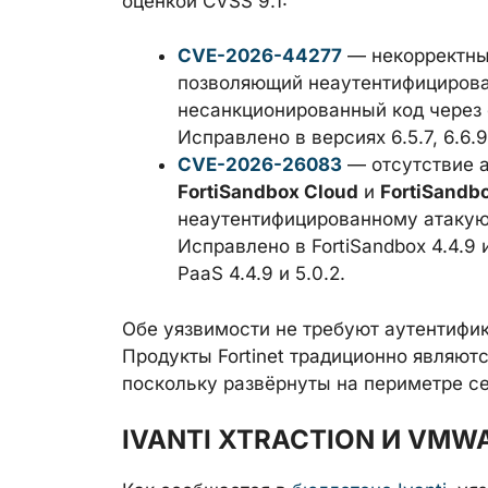
оценкой CVSS 9.1:
CVE-2026-44277
— некорректны
позволяющий неаутентифициров
несанкционированный код через
Исправлено в версиях 6.5.7, 6.6.9
CVE-2026-26083
— отсутствие 
FortiSandbox Cloud
и
FortiSandb
неаутентифицированному атакую
Исправлено в FortiSandbox 4.4.9 и
PaaS 4.4.9 и 5.0.2.
Обе уязвимости не требуют аутентифик
Продукты Fortinet традиционно являют
поскольку развёрнуты на периметре се
IVANTI XTRACTION И VMW