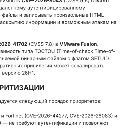
звимость
CVE-2026-8043
(CVSS 9.6) в
Ivanti
удалённому аутентифицированному
 файлы и записывать произвольные HTML-
 раскрытию информации и возможным атакам на
2026-41702
(CVSS 7.8) в
VMware Fusion
.
язвимость типа TOCTOU (Time-of-check Time-of-
олняемой бинарным файлом с флагом SETUID.
ративных привилегий может эскалировать
в версию 26H1.
ОРИТИЗАЦИИ
дуется следующий порядок приоритетов:
ти Fortinet (CVE-2026-44277, CVE-2026-26083) и
 — не требуют аутентификации и позволяют