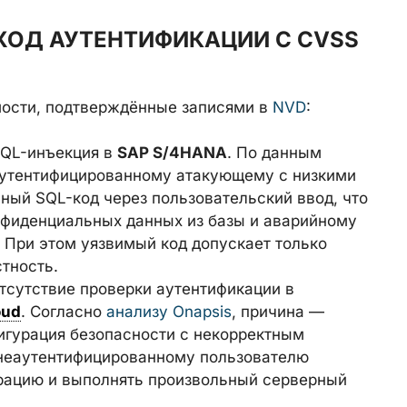
БХОД АУТЕНТИФИКАЦИИ С CVSS
мости, подтверждённые записями в
NVD
:
SQL-инъекция в
SAP S/4HANA
. По данным
 аутентифицированному атакующему с низкими
ный SQL-код через пользовательский ввод, что
нфиденциальных данных из базы и аварийному
При этом уязвимый код допускает только
тность.
тсутствие проверки аутентификации в
oud
. Согласно
анализу Onapsis
, причина —
игурация безопасности с некорректным
 неаутентифицированному пользователю
рацию и выполнять произвольный серверный