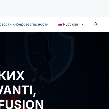
овости кибербезопасности
Русский
СКИХ
ANTI,
 FUSION