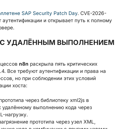
ллетене SAP Security Patch Day
. CVE-2026-
т аутентификации и открывает путь к полному
рвере.
Й С УДАЛЁННЫМ ВЫПОЛНЕНИЕМ
оцессов
n8n
раскрыла пять критических
.4. Все требуют аутентификации и права на
ссов, но при соблюдении этих условий
ации хоста:
рототипа через библиотеку xml2js в
к удалённому выполнению кода через
-нагрузку.
агрязнение прототипа через узел XML,
ению кода в комбинации с другими узлами.