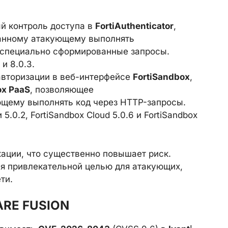
й контроль доступа в
FortiAuthenticator
,
анному атакующему выполнять
 специально сформированные запросы.
 и 8.0.3.
авторизации в веб-интерфейсе
FortiSandbox
,
ox PaaS
, позволяющее
щему выполнять код через HTTP-запросы.
 5.0.2, FortiSandbox Cloud 5.0.6 и FortiSandbox
ации, что существенно повышает риск.
ся привлекательной целью для атакующих,
ти.
ARE FUSION