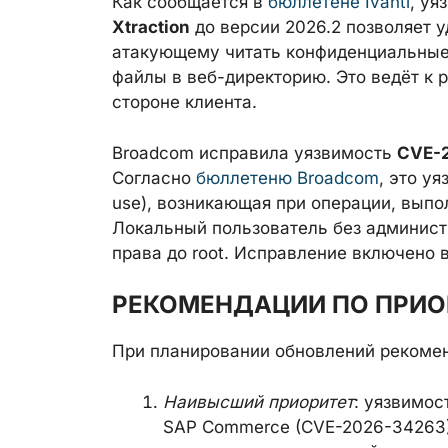
Как сообщается в
бюллетене Ivanti
, уя
Xtraction
до версии 2026.2 позволяет 
атакующему читать конфиденциальные
файлы в веб-директорию. Это ведёт к
стороне клиента.
Broadcom исправила уязвимость
CVE-
Согласно
бюллетеню Broadcom
, это у
use), возникающая при операции, вып
Локальный пользователь без админист
права до root. Исправление включено 
РЕКОМЕНДАЦИИ ПО ПРИ
При планировании обновлений рекомен
Наивысший приоритет
: уязвимос
SAP Commerce (CVE-2026-34263)