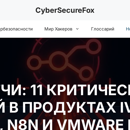
CyberSecureFox
ербезопасности
Мир Хакеров
Глоссарий
Н
ЧИ: 11 КРИТИЧЕ
 В ПРОДУКТАХ IV
P, N8N И VMWARE