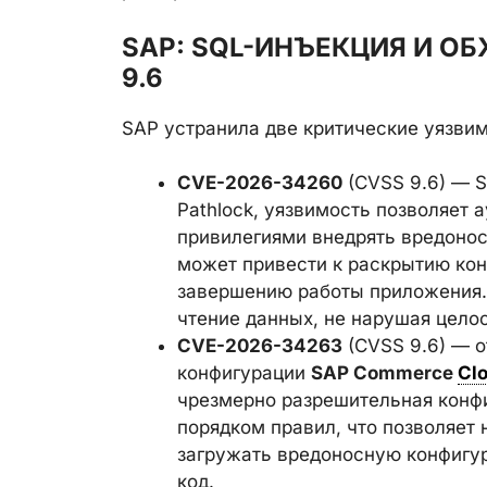
SAP: SQL-ИНЪЕКЦИЯ И О
9.6
SAP устранила две критические уязви
CVE-2026-34260
(CVSS 9.6) — 
Pathlock, уязвимость позволяет
привилегиями внедрять вредонос
может привести к раскрытию ко
завершению работы приложения. 
чтение данных, не нарушая целос
CVE-2026-34263
(CVSS 9.6) — о
конфигурации
SAP Commerce
Cl
чрезмерно разрешительная конф
порядком правил, что позволяет
загружать вредоносную конфигу
код.