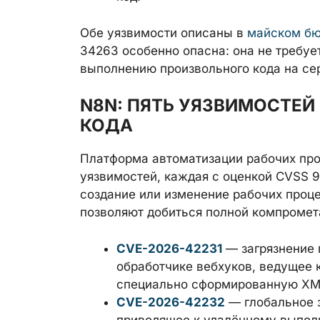
Обе уязвимости описаны в
майском бю
34263 особенно опасна: она не требуе
выполнению произвольного кода на се
N8N: ПЯТЬ УЯЗВИМОСТЕ
КОДА
Платформа автоматизации рабочих пр
уязвимостей, каждая с оценкой CVSS 9
создание или изменение рабочих проце
позволяют добиться полной компромет
CVE-2026-42231
— загрязнение п
обработчике вебхуков, ведущее 
специально сформированную XML
CVE-2026-42232
— глобальное з
приводящее к удалённому выполн