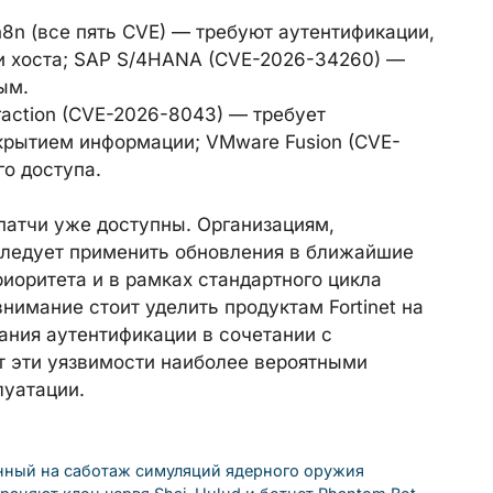
n8n (все пять CVE) — требуют аутентификации,
и хоста; SAP S/4HANA (CVE-2026-34260) —
ым.
Xtraction (CVE-2026-8043) — требует
крытием информации; VMware Fusion (CVE-
го доступа.
патчи уже доступны. Организациям,
следует применить обновления в ближайшие
риоритета и в рамках стандартного цикла
нимание стоит уделить продуктам Fortinet на
ания аутентификации в сочетании с
 эти уязвимости наиболее вероятными
луатации.
нный на саботаж симуляций ядерного оружия