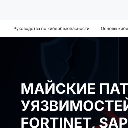
Перейти
к
содержимому
Руководства по кибербезопасности
Основы киб
МАЙСКИЕ ПАТ
УЯЗВИМОСТЕЙ
FORTINET, SA