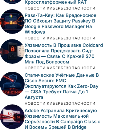
Кроссплатформенный RAT
НОВОСТИ КИБЕРБЕЗОПАСНОСТИ
Pass-Ta-Key: Как Вредоносное
ПО Обходит Защиту Passkey В
Google Password Manager На
Windows
НОВОСТИ КИБЕРБЕЗОПАСНОСТИ
Уязвимость В Прошивке Coldcard
Позволяла Предсказать Сид-
Фразы — Связь С Кражей $70
Млн Под Вопросом
НОВОСТИ КИБЕРБЕЗОПАСНОСТИ
Статические Учётные Данные В
Cisco Secure FMC
Эксплуатируются Как Zero-Day
— CISA Требует Патча До 1
Августа
НОВОСТИ КИБЕРБЕЗОПАСНОСТИ
Adobe Устранила Критическую
Уязвимость Максимальной
Серьёзности В Campaign Classic
И Восемь Брешей В Bridge