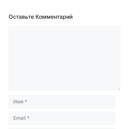
публикаций вендоров и открытых
отчётов исследователей. Статьи
проверяются перед публикацией и
обновляются при появлении новых
данных.
Оставьте Комментарий
Комментарий