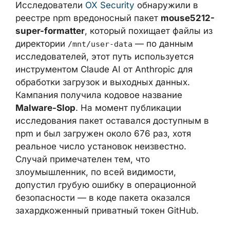
Исследователи
OX Security
обнаружили в
реестре npm вредоносный пакет
mouse5212-super-formatter
, который
похищает файлы из директории
/mnt/user-
— по данным исследователей, этот
data
путь используется инструментом Claude AI
от Anthropic для обработки загрузок и
выходных данных. Кампания получила
кодовое название
Malware-Slop
. На
момент публикации исследования пакет
оставался доступным в npm и был
загружен около 676 раз, хотя реальное
число установок неизвестно. Случай
примечателен тем, что злоумышленник, по
всей видимости, допустил грубую ошибку в
операционной безопасности — в коде
пакета оказался захардкоженный
приватный токен GitHub.