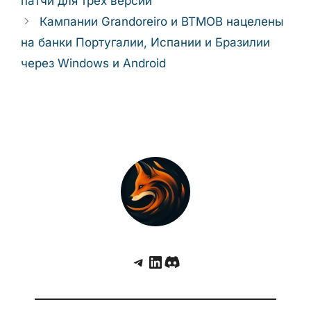
Рубрики
Новости кибербезопасности
Microsoft устранила уязвимость
удалённого выполнения кода в SharePoint
— патчи для трёх версий
Кампании Grandoreiro и BTMOB
нацелены на банки Португалии, Испании и
Бразилии через Windows и Android