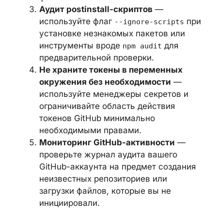
токенов GitHub, доступных в среде.
Проверьте директорию
/mnt/user-
— если она существует в вашей
data
среде, проанализируйте логи доступа
на предмет несанкционированного
чтения файлов.
Аудит postinstall-скриптов
—
используйте флаг
--ignore-scripts
при установке незнакомых пакетов
или инструменты вроде
для
npm audit
предварительной проверки.
Не храните токены в переменных
окружения без необходимости
—
используйте менеджеры секретов и
ограничивайте область действия
токенов GitHub минимально
необходимыми правами.
Мониторинг GitHub-активности
—