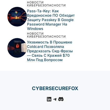
Августа
НОВОСТИ
КИБЕРБЕЗОПАСНОСТИ
Вредоносные Npm-
Пакеты Имитируют
Инструменты Alibaba И
Доставляют
Кроссплатформенный
RAT
НОВОСТИ
КИБЕРБЕЗОПАСНОСТИ
Pass-Ta-Key: Как
Вредоносное ПО
Обходит Защиту
Passkey В Google
Password Manager На
Windows
НОВОСТИ
КИБЕРБЕЗОПАСНОСТИ
Уязвимость В Прошивке
Coldcard Позволяла
Предсказать Сид-Фразы
— Связь С Кражей $70
Млн Под Вопросом