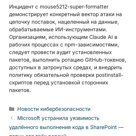
проверьте журнал аудита вашего
GitHub-аккаунта на предмет
создания неизвестных репозиториев
или загрузки файлов, которые вы не
инициировали.
Инцидент с mouse5212-super-formatter
демонстрирует конкретный вектор атаки на
цепочку поставок, нацеленный на данные,
обрабатываемые ИИ-инструментами.
Организациям, использующим Claude AI в
рабочих процессах с npm-зависимостями,
следует провести аудит установленных
пакетов, выполнить ротацию GitHub-
токенов, доступных в затронутых средах, и
внедрить политику обязательной проверки
postinstall-скриптов перед установкой
сторонних пакетов.