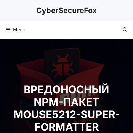
Перейти
CyberSecureFox
к
содержимому
Меню
ВРЕДОНОСНЫЙ
NPM-ПАКЕТ
MOUSE5212-SUPER-
FORMATTER