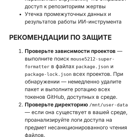
Утечка конфиденциальных
документов, загруженных в Claude AI
для обработки
Компрометация токенов GitHub из
переменных окружения, что
открывает доступ к репозиториям
жертвы
Утечка промежуточных данных и
результатов работы ИИ-инструмента
РЕКОМЕНДАЦИИ ПО ЗАЩИТЕ
Проверьте зависимости проектов
—
выполните поиск
mouse5212-super-
в файлах
и
formatter
package.json
всех проектов. При
package-lock.json
обнаружении — немедленно удалите
пакет и выполните ротацию всех