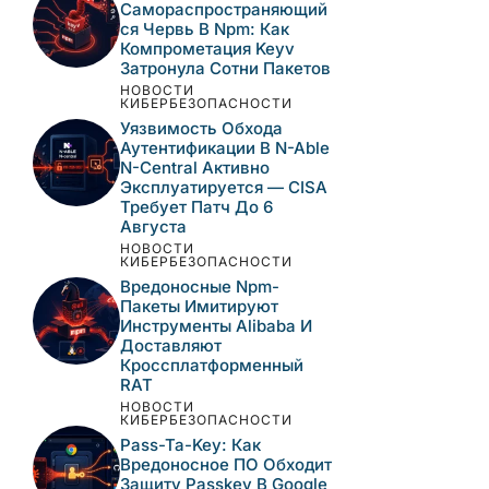
Самораспространяющий
Ся Червь В Npm: Как
Компрометация Keyv
Затронула Сотни Пакетов
НОВОСТИ
КИБЕРБЕЗОПАСНОСТИ
Уязвимость Обхода
Аутентификации В N-Able
N-Central Активно
Эксплуатируется — CISA
Требует Патч До 6
Августа
НОВОСТИ
КИБЕРБЕЗОПАСНОСТИ
Вредоносные Npm-
Пакеты Имитируют
Инструменты Alibaba И
Доставляют
Кроссплатформенный
RAT
НОВОСТИ
КИБЕРБЕЗОПАСНОСТИ
Pass-Ta-Key: Как
Вредоносное ПО Обходит
Защиту Passkey В Google