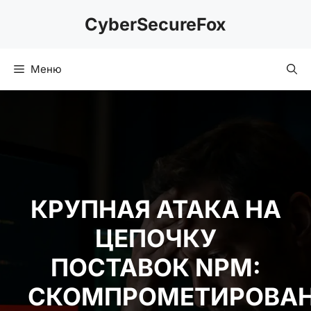
Перейти
CyberSecureFox
к
содержимому
Меню
КРУПНАЯ АТАКА НА
ЦЕПОЧКУ
ПОСТАВОК NPM:
СКОМПРОМЕТИРОВА