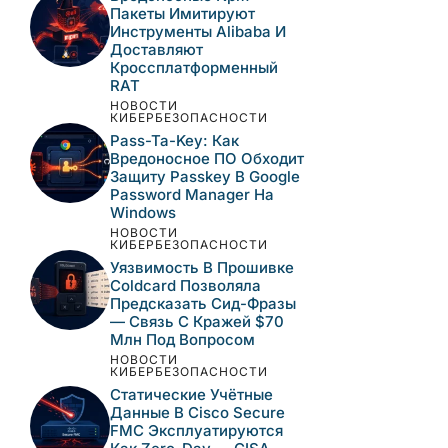
Пакеты Имитируют
Инструменты Alibaba И
Доставляют
Кроссплатформенный
RAT
НОВОСТИ
КИБЕРБЕЗОПАСНОСТИ
Pass-Ta-Key: Как
Вредоносное ПО Обходит
Защиту Passkey В Google
Password Manager На
Windows
НОВОСТИ
КИБЕРБЕЗОПАСНОСТИ
Уязвимость В Прошивке
Coldcard Позволяла
Предсказать Сид-Фразы
— Связь С Кражей $70
Млн Под Вопросом
НОВОСТИ
КИБЕРБЕЗОПАСНОСТИ
Статические Учётные
Данные В Cisco Secure
FMC Эксплуатируются