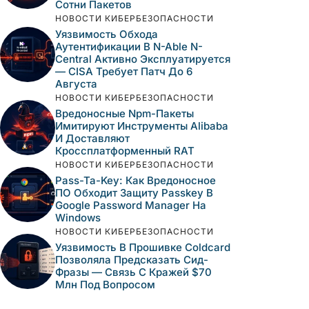
Сотни Пакетов
НОВОСТИ КИБЕРБЕЗОПАСНОСТИ
Уязвимость Обхода
Аутентификации В N-Able N-
Central Активно Эксплуатируется
— CISA Требует Патч До 6
Августа
НОВОСТИ КИБЕРБЕЗОПАСНОСТИ
Вредоносные Npm-Пакеты
Имитируют Инструменты Alibaba
И Доставляют
Кроссплатформенный RAT
НОВОСТИ КИБЕРБЕЗОПАСНОСТИ
Pass-Ta-Key: Как Вредоносное
ПО Обходит Защиту Passkey В
Google Password Manager На
Windows
НОВОСТИ КИБЕРБЕЗОПАСНОСТИ
Уязвимость В Прошивке Coldcard
Позволяла Предсказать Сид-
Фразы — Связь С Кражей $70
Млн Под Вопросом