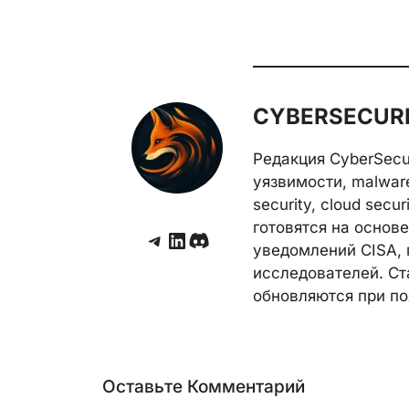
CYBERSECURE
Редакция CyberSecu
уязвимости, malwar
security, cloud secu
готовятся на основе 
Telegram
LinkedIn
Discord
уведомлений CISA, 
исследователей. Ст
обновляются при по
Оставьте Комментарий