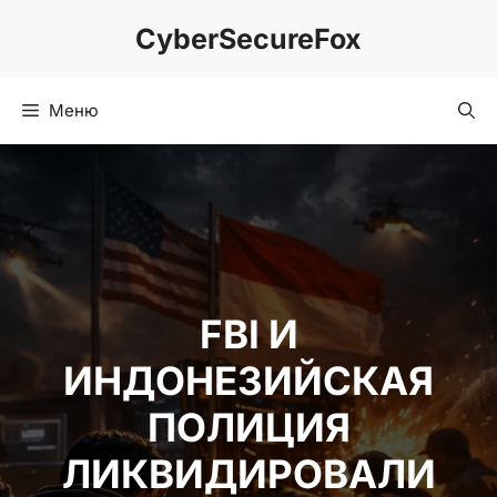
Перейти
CyberSecureFox
к
содержимому
Меню
FBI И
ИНДОНЕЗИЙСКАЯ
ПОЛИЦИЯ
ЛИКВИДИРОВАЛИ