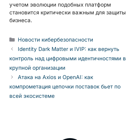
passkeys), строгие политики доступа к
почте и облачным сервисам, мониторинг
входов по географии и устройствам, а
также оперативное реагирование на
подозрительные письма и аномальную
активность аккаунтов. Регулярный
пересмотр стратегии кибербезопасности с
учетом эволюции подобных платформ
становится критически важным для защиты
бизнеса.
Рубрики
Новости кибербезопасности
Identity Dark Matter и IVIP: как вернуть
контроль над цифровыми идентичностями в
крупной организации
Атака на Axios и OpenAI: как