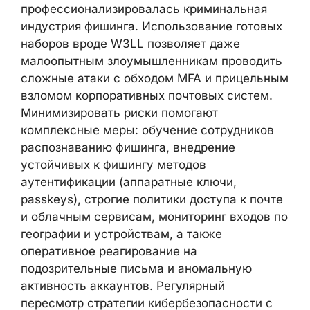
сервисной платформе для
киберпреступности», и заявил о намерении
продолжать тесное сотрудничество с
зарубежными партнерами.
Для организаций этот инцидент —
показатель того, насколько
профессионализировалась криминальная
индустрия фишинга. Использование
готовых наборов вроде W3LL позволяет
даже малоопытным злоумышленникам
проводить сложные атаки с обходом MFA и
прицельным взломом корпоративных
почтовых систем. Минимизировать риски
помогают комплексные меры: обучение
сотрудников распознаванию фишинга,
внедрение устойчивых к фишингу методов
аутентификации (аппаратные ключи,