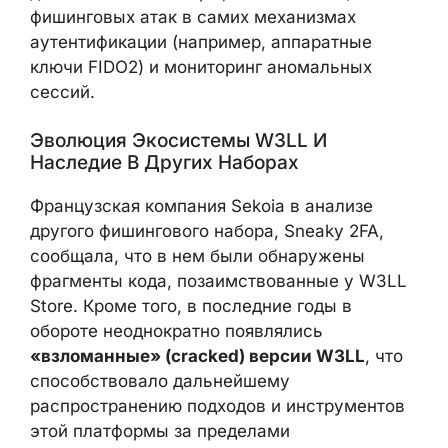
внедрение MFA уже недостаточно для
защиты от современных фишинговых
наборов: требуются дополнительные меры,
такие как защита от фишинговых атак в
самих механизмах аутентификации
(например, аппаратные ключи FIDO2) и
мониторинг аномальных сессий.
Эволюция Экосистемы W3LL И
Наследие В Других Наборах
Французская компания Sekoia в анализе
другого фишингового набора, Sneaky 2FA,
сообщала, что в нем были обнаружены
фрагменты кода, позаимствованные у
W3LL Store. Кроме того, в последние годы
в обороте неоднократно появлялись
«взломанные» (cracked) версии W3LL
, что