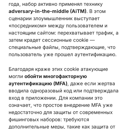
или коммерческой информации. Как
указывает Hunt.io в отчете за март 2024
года, набор активно применял технику
adversary-in-the-middle (AiTM)
. В этом
сценарии злоумышленник выступает
«посредником» между пользователем и
настоящим сайтом: перехватывает трафик,
а затем крадет сессионные cookie —
специальные файлы, подтверждающие, что
пользователь уже прошел
аутентификацию.
Благодаря краже этих cookie атакующие
могли
обойти многофакторную
аутентификацию (MFA)
, даже если жертва
вводила одноразовый код или
подтверждала вход в приложении. Для
компании это означает, что простое