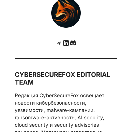
компрометация цепочки поставок бьет по
всей экосистеме
Telegram
LinkedIn
Discord
CYBERSECUREFOX EDITORIAL