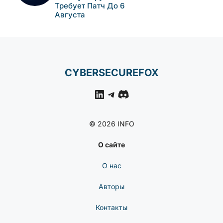
НОВОСТИ
КИБЕРБЕЗОПАСНОСТИ
Самораспространяющи
Йся Червь В Npm: Как
Компрометация Keyv
Затронула Сотни
Пакетов
НОВОСТИ
КИБЕРБЕЗОПАСНОСТИ
Уязвимость Обхода
Аутентификации В N-
Able N-Central Активно
Эксплуатируется —
CISA Требует Патч До 6
Августа
CYBERSECUREFOX
LinkedIn
Telegram
Discord