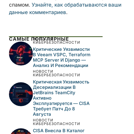
Сохранить моё имя, email и адрес сайта
в этом браузере для последующих моих
комментариев.
Этот сайт использует Akismet для борьбы
со спамом.
Узнайте, как обрабатываются
ваши данные комментариев
.
САМЫЕ ПОПУЛЯРНЫЕ
НОВОСТИ
КИБЕРБЕЗОПАСНОСТИ
Критические
Уязвимости В Veeam
VSPC, Terraform MCP
Server И Django —
Анализ И Рекомендации
НОВОСТИ
КИБЕРБЕЗОПАСНОСТИ