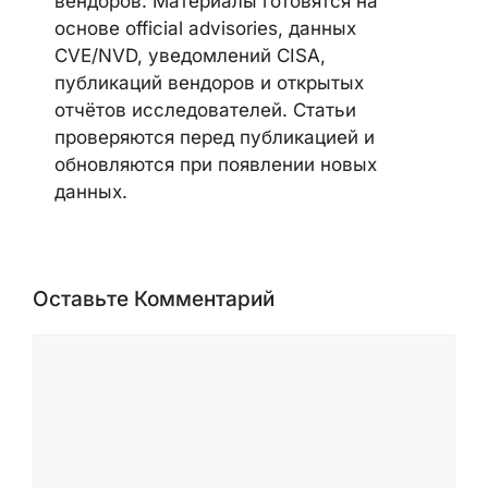
TEAM
Редакция CyberSecureFox освещает
новости кибербезопасности,
уязвимости, malware-кампании,
ransomware-активность, AI security,
cloud security и security advisories
вендоров. Материалы готовятся на
основе official advisories, данных
CVE/NVD, уведомлений CISA,
публикаций вендоров и открытых
отчётов исследователей. Статьи
проверяются перед публикацией и
обновляются при появлении новых
данных.