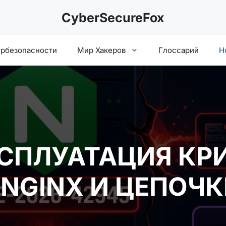
CyberSecureFox
ербезопасности
Мир Хакеров
Глоссарий
Н
СПЛУАТАЦИЯ КР
NGINX И ЦЕПОЧК