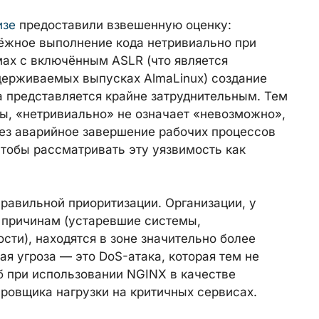
изе
предоставили взвешенную оценку:
ёжное выполнение кода нетривиально при
мах с включённым ASLR (что является
держиваемых выпусках AlmaLinux) создание
а представляется крайне затруднительным. Тем
ы, «нетривиально» не означает «невозможно»,
рез аварийное завершение рабочих процессов
чтобы рассматривать эту уязвимость как
равильной приоритизации. Организации, у
 причинам (устаревшие системы,
ти), находятся в зоне значительно более
ая угроза — это DoS-атака, которая тем не
 при использовании NGINX в качестве
ровщика нагрузки на критичных сервисах.