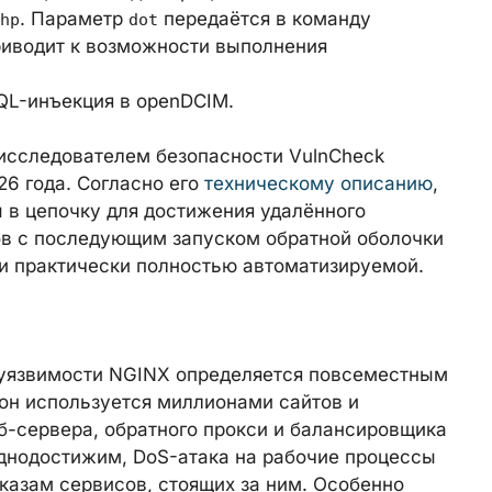
. Параметр
передаётся в команду
hp
dot
приводит к возможности выполнения
QL-инъекция в openDCIM.
исследователем безопасности VulnCheck
6 года. Согласно его
техническому описанию
,
 в цепочку для достижения удалённого
ов с последующим запуском обратной оболочки
таки практически полностью автоматизируемой.
 уязвимости NGINX определяется повсеместным
 он используется миллионами сайтов и
б-сервера, обратного прокси и балансировщика
уднодостижим, DoS-атака на рабочие процессы
казам сервисов, стоящих за ним. Особенно