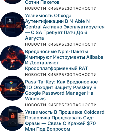
Сотни Пакетов
НОВОСТИ КИБЕРБЕЗОПАСНОСТИ
Уязвимость Обхода
Аутентификации В N-Able N-
Central Активно Эксплуатируется
— CISA Требует Патч До 6
Августа
НОВОСТИ КИБЕРБЕЗОПАСНОСТИ
Вредоносные Npm-Пакеты
Имитируют Инструменты Alibaba
И Доставляют
Кроссплатформенный RAT
НОВОСТИ КИБЕРБЕЗОПАСНОСТИ
Pass-Ta-Key: Как Вредоносное
ПО Обходит Защиту Passkey В
Google Password Manager На
Windows
НОВОСТИ КИБЕРБЕЗОПАСНОСТИ
Уязвимость В Прошивке Coldcard
Позволяла Предсказать Сид-
Фразы — Связь С Кражей $70
Млн Под Вопросом