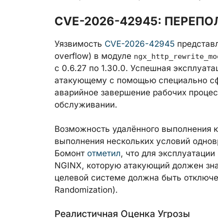
CVE-2026-42945: ПЕРЕПО
Уязвимость
CVE-2026-42945
представл
overflow) в модуле
ngx_http_rewrite_mo
с 0.6.27 по 1.30.0. Успешная эксплуа
атакующему с помощью специально с
аварийное завершение рабочих процессо
обслуживании.
Возможность удалённого выполнения ко
выполнения нескольких условий однов
Бомонт
отметил
, что для эксплуатаци
NGINX, которую атакующий должен зна
целевой системе должна быть отключен
Randomization).
Реалистичная Оценка Угрозы