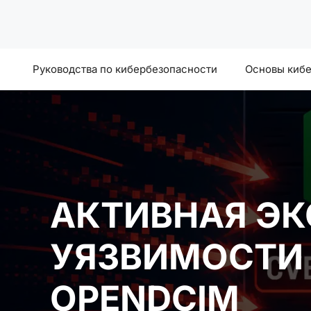
Перейти
к
содержимому
Руководства по кибербезопасности
Основы киб
АКТИВНАЯ ЭК
УЯЗВИМОСТИ 
OPENDCIM