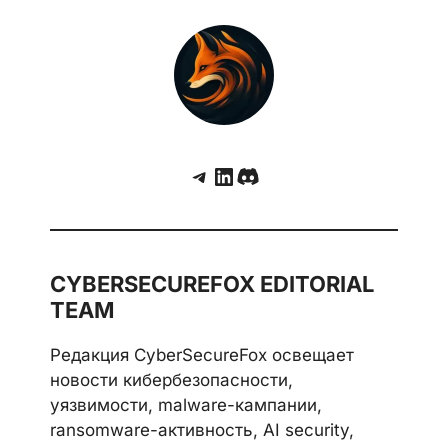
кампанию российских спецслужб по
взлому мессенджеров
Telegram
LinkedIn
Discord
CYBERSECUREFOX EDITORIAL