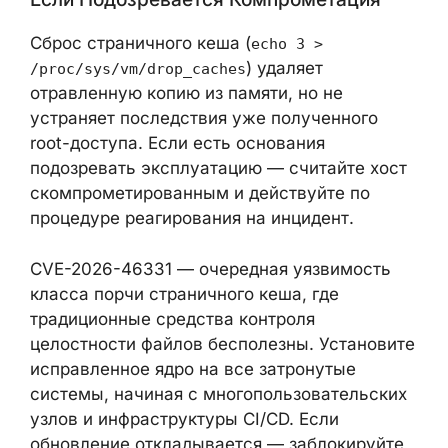
привилегий, некоторых CI-песочниц и
браузерных песочниц. Обязательно
протестируйте перед применением в
продуктивной среде.
Если Подозревается Компрометация
Сброс страничного кеша (
echo 3 >
) удаляет
/proc/sys/vm/drop_caches
отравленную копию из памяти, но не
устраняет последствия уже полученного
root-доступа. Если есть основания
подозревать эксплуатацию — считайте
хост скомпрометированным и действуйте
по процедуре реагирования на инцидент.
CVE-2026-46331 — очередная уязвимость
класса порчи страничного кеша, где