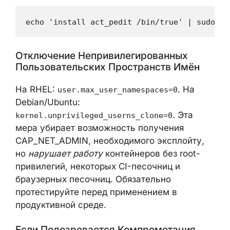
На системах, не использующих правила
pedit в
, проверьте загрузку модуля
tc
(
) и заблокируйте
lsmod | grep act_pedit
его:
echo 'install act_pedit /bin/true' | sudo te
Отключение Непривилегированных
Пользовательских Пространств Имён
На RHEL:
. На
user.max_user_namespaces=0
Debian/Ubuntu:
. Эта
kernel.unprivileged_userns_clone=0
мера убирает возможность получения
CAP_NET_ADMIN, необходимого эксплойту,
но
нарушает работу
контейнеров без root-