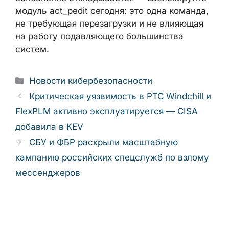
традиционные средства контроля
целостности файлов бесполезны.
Установите исправленное ядро на все
затронутые системы, начиная с
многопользовательских узлов и
инфраструктуры CI/CD. Если обновление
откладывается — заблокируйте модуль
act_pedit сегодня: это одна команда, не
требующая перезагрузки и не влияющая на
работу подавляющего большинства
систем.
Рубрики
Новости кибербезопасности
Критическая уязвимость в PTC Windchill
и FlexPLM активно эксплуатируется — CISA
добавила в KEV
СБУ и ФБР раскрыли масштабную