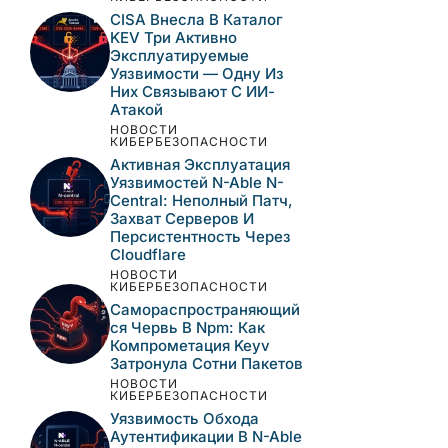
КИБЕРБЕЗОПАСНОСТИ
Критическая
Уязвимость
Десериализации В
JetBrains TeamCity
Активно
Эксплуатируется —
CISA Требует Патч До 8
Августа
НОВОСТИ
КИБЕРБЕЗОПАСНОСТИ
CISA Внесла В Каталог
KEV Три Активно
Эксплуатируемые
Уязвимости — Одну Из
Них Связывают С ИИ-
Атакой
НОВОСТИ
КИБЕРБЕЗОПАСНОСТИ
Активная Эксплуатация
Уязвимостей N-Able N-
Central: Неполный Патч,
Захват Серверов И
Персистентность Через