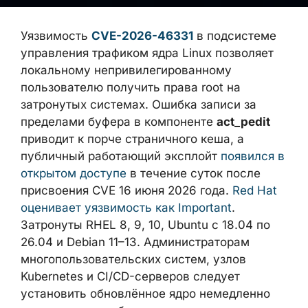
Уязвимость
CVE-2026-46331
в подсистеме
управления трафиком ядра Linux позволяет
локальному непривилегированному
пользователю получить права root на
затронутых системах. Ошибка записи за
пределами буфера в компоненте
act_pedit
приводит к порче страничного кеша, а
публичный работающий эксплойт
появился
в открытом доступе
в течение суток после
присвоения CVE 16 июня 2026 года.
Red Hat
оценивает уязвимость как Important
.
Затронуты RHEL 8, 9, 10, Ubuntu с 18.04 по
26.04 и Debian 11–13. Администраторам
многопользовательских систем, узлов
Kubernetes и CI/CD-серверов следует
установить обновлённое ядро немедленно
или применить обходные меры.