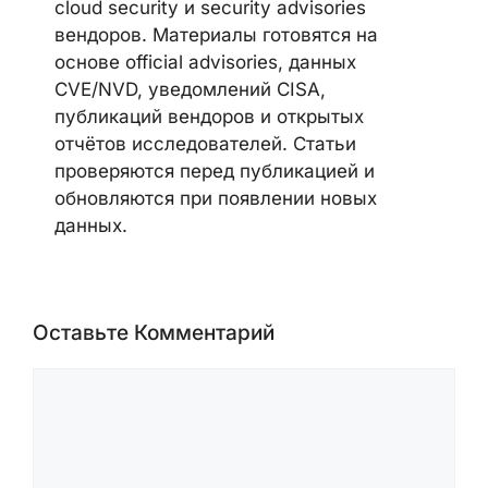
TEAM
Редакция CyberSecureFox освещает
новости кибербезопасности,
уязвимости, malware-кампании,
ransomware-активность, AI security,
cloud security и security advisories
вендоров. Материалы готовятся на
основе official advisories, данных
CVE/NVD, уведомлений CISA,
публикаций вендоров и открытых
отчётов исследователей. Статьи
проверяются перед публикацией и
обновляются при появлении новых
данных.