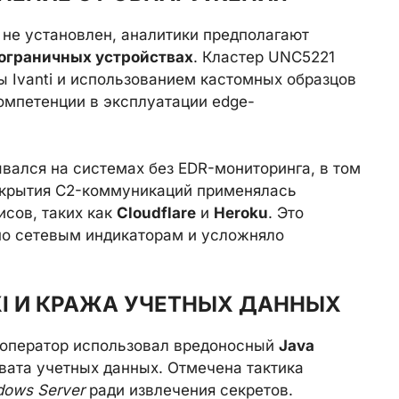
 не установлен, аналитики предполагают
пограничных устройствах
. Кластер UNC5221
ы Ivanti и использованием кастомных образцов
компетенции в эксплуатации edge-
ывался на системах без EDR-мониторинга, в том
окрытия C2-коммуникаций применялась
исов, таких как
Cloudflare
и
Heroku
. Это
по сетевым индикаторам и усложняло
XI И КРАЖА УЧЕТНЫХ ДАННЫХ
 оператор использовал вредоносный
Java
вата учетных данных. Отмечена тактика
ows Server
ради извлечения секретов.