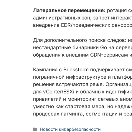
Латеральное перемещение:
ротация с
административных зон, запрет интера
внедрение EDR/поведенческих сенсоров
Для дополнительного поиска следов: и
нестандартные бинарники Go на сервер
обращения к внешним CDN-сервисам из
Кампания с Brickstorm подчеркивает 
пограничной инфраструктуре и платфо
решения встречаются реже. Организац
для vCenter/ESXi и облачных идентифи
привилегий и мониторинг сетевых ано
уместно как стартовая мера, но надеж
процессах патчинга, сегментации и ре
Рубрики
Новости кибербезопасности