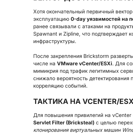
Хотя окончательный первичный вектор
эксплуатацию
0-day уязвимостей на 
ранее связывали с атаками на продукт
Spawnant и Zipline, что подтверждает 
инфраструктуры.
После закрепления Brickstorm разверт
числе на
VMware vCenter/ESXi
. Для с
мимикрия под трафик легитимных серв
снижало вероятность детектирования 
корреляцию событий.
ТАКТИКА НА VCENTER/ES
Для повышения привилегий на vCenter
Servlet Filter (Bricksteal)
с целью перех
клонирования виртуальных машин Wind