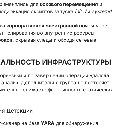
применялись для
бокового перемещения
и
 модификация скриптов запуска
init.d
и
systemd
.
жа корпоративной электронной почты
через
туннелирования во внутренние ресурсы
рокси
, скрывая следы и обходя сетевые
КАЛЬНОСТЬ ИНФРАСТРУКТУРЫ
орензики и по завершении операции удаляла
 анализ. Дополнительно группа не повторяет
ачительно снижает эффективность статических
ия Детекции
т-сканер на базе
YARA
для обнаружения