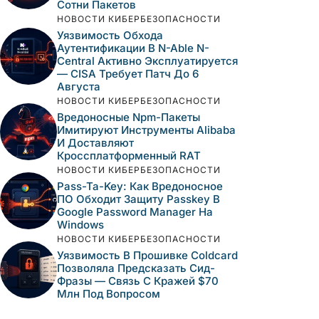
Сотни Пакетов
НОВОСТИ КИБЕРБЕЗОПАСНОСТИ
Уязвимость Обхода
Аутентификации В N-Able N-
Central Активно Эксплуатируется
— CISA Требует Патч До 6
Августа
НОВОСТИ КИБЕРБЕЗОПАСНОСТИ
Вредоносные Npm-Пакеты
Имитируют Инструменты Alibaba
И Доставляют
Кроссплатформенный RAT
НОВОСТИ КИБЕРБЕЗОПАСНОСТИ
Pass-Ta-Key: Как Вредоносное
ПО Обходит Защиту Passkey В
Google Password Manager На
Windows
НОВОСТИ КИБЕРБЕЗОПАСНОСТИ
Уязвимость В Прошивке Coldcard
Позволяла Предсказать Сид-
Фразы — Связь С Кражей $70
Млн Под Вопросом