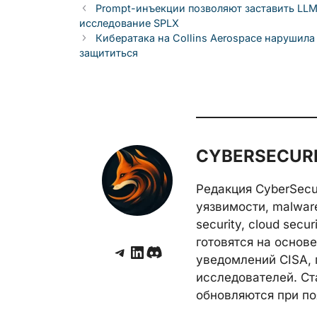
Prompt-инъекции позволяют заставить LLM
исследование SPLX
Кибератака на Collins Aerospace нарушила
защититься
CYBERSECURE
Редакция CyberSecu
уязвимости, malwar
security, cloud secu
готовятся на основе 
Telegram
LinkedIn
Discord
уведомлений CISA, 
исследователей. Ст
обновляются при по