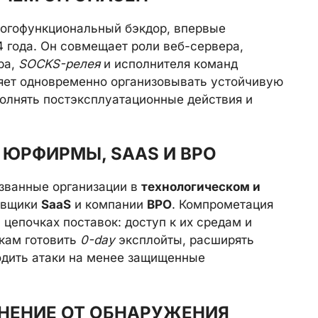
огофункциональный бэкдор, впервые
 года. Он совмещает роли веб-сервера,
ра,
SOCKS-релея
и исполнителя команд
ляет одновременно организовывать устойчивую
полнять постэксплуатационные действия и
 ЮРФИРМЫ, SAAS И BPO
азванные организации в
технологическом и
тавщики
SaaS
и компании
BPO
. Компрометация
 цепочках поставок: доступ к их средам и
кам готовить
0-day
эксплойты, расширять
одить атаки на менее защищенные
ОНЕНИЕ ОТ ОБНАРУЖЕНИЯ