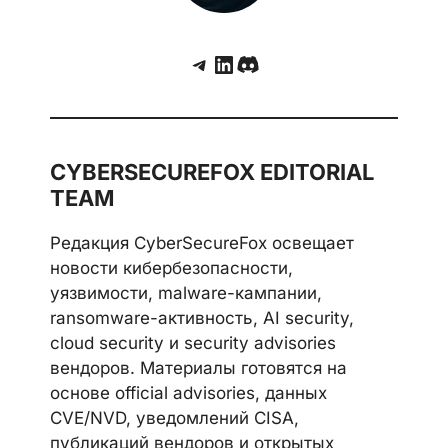
Telegram
LinkedIn
Discord
CYBERSECUREFOX EDITORIAL
TEAM
Редакция CyberSecureFox освещает
новости кибербезопасности,
уязвимости, malware-кампании,
ransomware-активность, AI security,
cloud security и security advisories
вендоров. Материалы готовятся на
основе official advisories, данных
CVE/NVD, уведомлений CISA,
публикаций вендоров и открытых