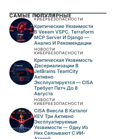
САМЫЕ ПОПУЛЯРНЫЕ
НОВОСТИ
КИБЕРБЕЗОПАСНОСТИ
Критические Уязвимости
В Veeam VSPC, Terraform
MCP Server И Django —
Анализ И Рекомендации
НОВОСТИ
КИБЕРБЕЗОПАСНОСТИ
Критическая Уязвимость
Десериализации В
JetBrains TeamCity
Активно
Эксплуатируется — CISA
Требует Патч До 8
Августа
НОВОСТИ
КИБЕРБЕЗОПАСНОСТИ
CISA Внесла В Каталог
KEV Три Активно
Эксплуатируемые
Уязвимости — Одну Из
Них Связывают С ИИ-
Атакой