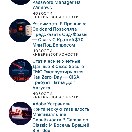
Password Manager На
Windows
НОВОСТИ
КИБЕРБЕЗОПАСНОСТИ
Уязвимость В Прошивке
Coldcard Позволяла
Предсказать Сид-Фразы
— Связь С Кражей $70
Млн Под Вопросом
НОВОСТИ
КИБЕРБЕЗОПАСНОСТИ
Статические Учётные
Данные В Cisco Secure
FMC Эксплуатируются
Как Zero-Day — CISA
Требует Патча До 1
Августа
НОВОСТИ
КИБЕРБЕЗОПАСНОСТИ
Adobe Устранила
Критическую Уязвимость
Максимальной
Серьёзности В Campaign
Classic И Восемь Брешей
В Bridge