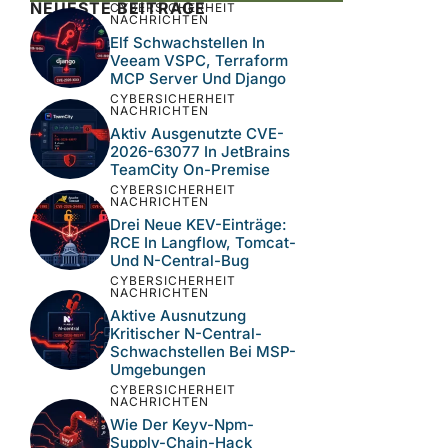
NEUESTE BEITRÄGE
CYBERSICHERHEIT
NACHRICHTEN
Elf Schwachstellen In
Veeam VSPC, Terraform
MCP Server Und Django
CYBERSICHERHEIT
NACHRICHTEN
Aktiv Ausgenutzte CVE-
2026-63077 In JetBrains
TeamCity On-Premise
CYBERSICHERHEIT
NACHRICHTEN
Drei Neue KEV-Einträge:
RCE In Langflow, Tomcat-
Und N-Central-Bug
CYBERSICHERHEIT
NACHRICHTEN
Aktive Ausnutzung
Kritischer N-Central-
Schwachstellen Bei MSP-
Umgebungen
CYBERSICHERHEIT
NACHRICHTEN
Wie Der Keyv-Npm-
Supply-Chain-Hack