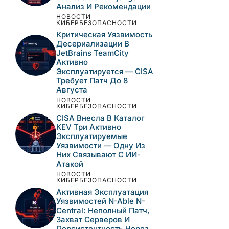
Анализ И Рекомендации
НОВОСТИ
КИБЕРБЕЗОПАСНОСТИ
Критическая Уязвимость
Десериализации В
JetBrains TeamCity
Активно
Эксплуатируется — CISA
Требует Патч До 8
Августа
НОВОСТИ
КИБЕРБЕЗОПАСНОСТИ
CISA Внесла В Каталог
KEV Три Активно
Эксплуатируемые
Уязвимости — Одну Из
Них Связывают С ИИ-
Атакой
НОВОСТИ
КИБЕРБЕЗОПАСНОСТИ
Активная Эксплуатация
Уязвимостей N-Able N-
Central: Неполный Патч,
Захват Серверов И
Персистентность Через