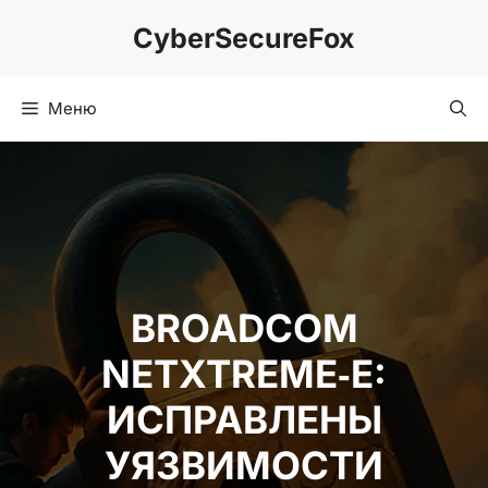
Перейти
CyberSecureFox
к
содержимому
Меню
BROADCOM
NETXTREME‑E:
ИСПРАВЛЕНЫ
УЯЗВИМОСТИ