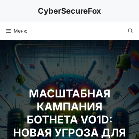
Перейти
CyberSecureFox
к
содержимому
Меню
МАСШТАБНАЯ
КАМПАНИЯ
БОТНЕТА VO1D:
НОВАЯ УГРОЗА ДЛЯ