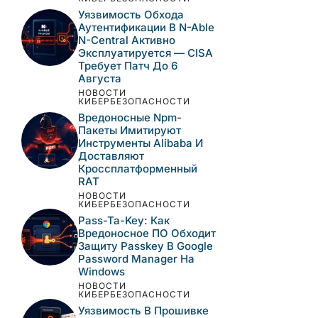
Уязвимость Обхода
Аутентификации В N-Able
N-Central Активно
Эксплуатируется — CISA
Требует Патч До 6
Августа
НОВОСТИ
КИБЕРБЕЗОПАСНОСТИ
Вредоносные Npm-
Пакеты Имитируют
Инструменты Alibaba И
Доставляют
Кроссплатформенный
RAT
НОВОСТИ
КИБЕРБЕЗОПАСНОСТИ
Pass-Ta-Key: Как
Вредоносное ПО Обходит
Защиту Passkey В Google
Password Manager На
Windows
НОВОСТИ
КИБЕРБЕЗОПАСНОСТИ
Уязвимость В Прошивке