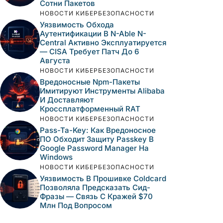
Сотни Пакетов
НОВОСТИ КИБЕРБЕЗОПАСНОСТИ
Уязвимость Обхода
Аутентификации В N-Able N-
Central Активно Эксплуатируется
— CISA Требует Патч До 6
Августа
НОВОСТИ КИБЕРБЕЗОПАСНОСТИ
Вредоносные Npm-Пакеты
Имитируют Инструменты Alibaba
И Доставляют
Кроссплатформенный RAT
НОВОСТИ КИБЕРБЕЗОПАСНОСТИ
Pass-Ta-Key: Как Вредоносное
ПО Обходит Защиту Passkey В
Google Password Manager На
Windows
НОВОСТИ КИБЕРБЕЗОПАСНОСТИ
Уязвимость В Прошивке Coldcard
Позволяла Предсказать Сид-
Фразы — Связь С Кражей $70
Млн Под Вопросом