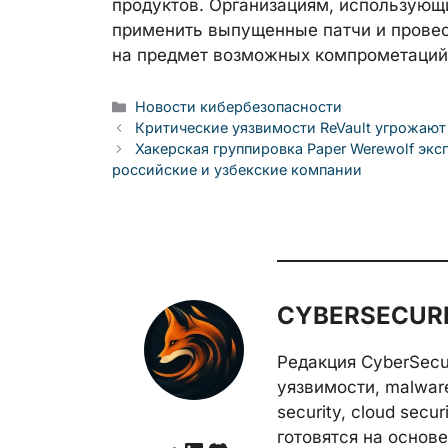
продуктов. Организациям, использующ
применить выпущенные патчи и прове
на предмет возможных компрометаций
Рубрики
Новости кибербезопасности
Критические уязвимости ReVault угрожают 
Хакерская группировка Paper Werewolf экс
российские и узбекские компании
CYBERSECURE
Редакция CyberSecu
уязвимости, malwar
security, cloud secu
готовятся на основе 