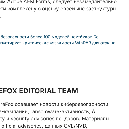
им Adobe AEM Forms, следует незамедлительно
сти комплексную оценку своей инфраструктуры
.
безопасности более 100 моделей ноутбуков Dell
плуатирует критические уязвимости WinRAR для атак на
FOX EDITORIAL TEAM
reFox освещает новости кибербезопасности,
e-кампании, ransomware-активность, AI
rity и security advisories вендоров. Материалы
official advisories, данных CVE/NVD,