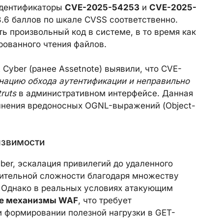
идентификаторы
CVE-2025-54253
и
CVE-2025-
8.6 баллов по шкале CVSS соответственно.
ь произвольный код в системе, в то время как
рованного чтения файлов.
 Cyber (ранее Assetnote) выявили, что CVE-
нацию обхода аутентификации и неправильно
ruts
в административном интерфейсе. Данная
лнения вредоносных OGNL-выражений (Object-
язвимости
ber, эскалация привилегий до удаленного
чительной сложности благодаря множеству
 Однако в реальных условиях атакующим
ые механизмы WAF
, что требует
и формировании полезной нагрузки в GET-